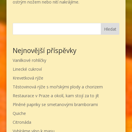
ostrým nožem nebo nití nakrájíme.
Hledat
Nejnovější příspěvky
Vanilkové rohlíčky
Linecké cukroví
Krevetková rýže
Těstovinová rýže s mořskými plody a chorizem
Restaurace v Praze a okolí, kam stojí za to jít
Plněné papriky se smetanovými bramborami
Quiche
Citronáda
Vybíráme víno k masu