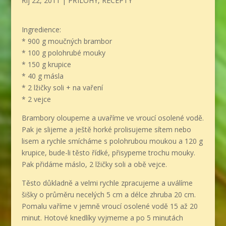
Říj 22, 2011
|
PŘÍLOHY
,
RECEPTY
Ingredience:
* 900 g moučných brambor
* 100 g polohrubé mouky
* 150 g krupice
* 40 g másla
* 2 lžičky soli + na vaření
* 2 vejce
Brambory oloupeme a uvaříme ve vroucí osolené vodě.
Pak je slijeme a ještě horké prolisujeme sítem nebo
lisem a rychle smícháme s polohrubou moukou a 120 g
krupice, bude-li těsto řídké, přisypeme trochu mouky.
Pak přidáme máslo, 2 lžičky soli a obě vejce.
Těsto důkladně a velmi rychle zpracujeme a uválíme
šišky o průměru necelých 5 cm a délce zhruba 20 cm.
Pomalu vaříme v jemně vroucí osolené vodě 15 až 20
minut. Hotové knedlíky vyjmeme a po 5 minutách