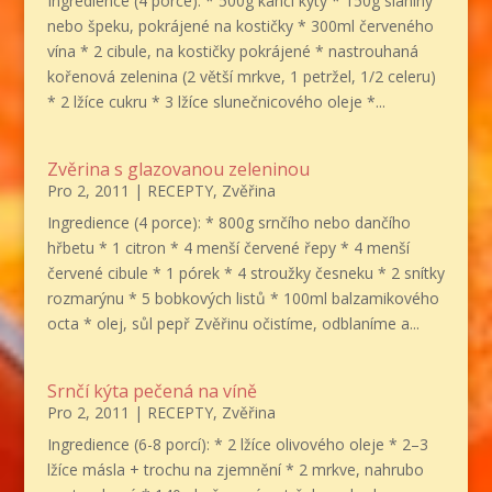
Ingredience (4 porce): * 500g kančí kýty * 150g slaniny
nebo špeku, pokrájené na kostičky * 300ml červeného
vína * 2 cibule, na kostičky pokrájené * nastrouhaná
kořenová zelenina (2 větší mrkve, 1 petržel, 1/2 celeru)
* 2 lžíce cukru * 3 lžíce slunečnicového oleje *...
Zvěrina s glazovanou zeleninou
Pro 2, 2011
|
RECEPTY
,
Zvěřina
Ingredience (4 porce): * 800g srnčího nebo dančího
hřbetu * 1 citron * 4 menší červené řepy * 4 menší
červené cibule * 1 pórek * 4 stroužky česneku * 2 snítky
rozmarýnu * 5 bobkových listů * 100ml balzamikového
octa * olej, sůl pepř Zvěřinu očistíme, odblaníme a...
Srnčí kýta pečená na víně
Pro 2, 2011
|
RECEPTY
,
Zvěřina
Ingredience (6-8 porcí): * 2 lžíce olivového oleje * 2–3
lžíce másla + trochu na zjemnění * 2 mrkve, nahrubo