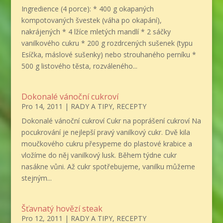
Ingredience (4 porce): * 400 g okapaných
kompotovaných švestek (váha po okapání),
nakrájených * 4 lžíce mletých mandlí * 2 sáčky
vanilkového cukru * 200 g rozdrcených sušenek (typu
Esíčka, máslové sušenky) nebo strouhaného perníku *
500 g listového těsta, rozváleného...
Dokonalé vánoční cukroví
Pro 14, 2011
|
RADY A TIPY
,
RECEPTY
Dokonalé vánoční cukroví Cukr na poprášení cukroví Na
pocukrování je nejlepší pravý vanilkový cukr. Dvě kila
moučkového cukru přesypeme do plastové krabice a
vložíme do něj vanilkový lusk. Během týdne cukr
nasákne vůni. Až cukr spotřebujeme, vanilku můžeme
stejným...
Šťavnatý hovězí steak
Pro 12, 2011
|
RADY A TIPY
,
RECEPTY