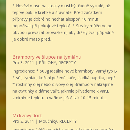
* Hovězí maso na steaky musí být řádně vyzrálé, až
teprve pak je křehké a šťavnaté. Před začátkem
přípravy je dobré ho nechat alespoň 10 minut
odpočívat při pokojové teplotě. * Steaky můžeme po
obvodu převázat provázkem, aby držely tvar případně
je dobré maso před...
Brambory ve šlupce na tymiánu
Pro 3, 2011
|
PŘÍLOHY
,
RECEPTY
Ingredience: * 500g ideálně nové brambory, varný typ B
* sůl, tymián, koření pečené kuře, sladká paprika, pepř
* rostlinný olej nebo olivový olej Brambory nakrájíme
na čtvrtinky a dáme vařit. Jakmile přivedeme k varu,
zmírníme teplotu a vaříme ještě tak 10-15 minut....
Mrkvový dort
Pro 2, 2011
|
Moučníky
,
RECEPTY
Ingredience (větší množství odpovídá dortové formě o