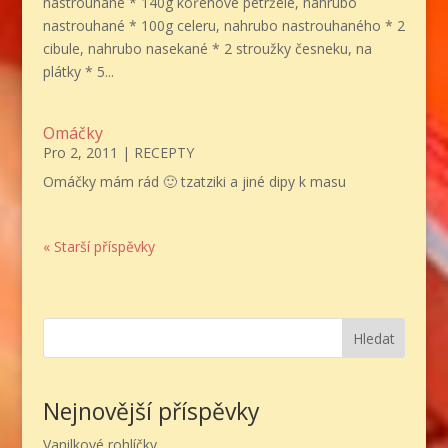
nastrouhané * 140g kořenové petržele, nahrubo
nastrouhané * 100g celeru, nahrubo nastrouhaného * 2
cibule, nahrubo nasekané * 2 stroužky česneku, na
plátky * 5...
Omáčky
Pro 2, 2011
|
RECEPTY
Omáčky mám rád 🙂 tzatziki a jiné dipy k masu
« Starší příspěvky
Hledat
Nejnovější příspěvky
Vanilkové rohlíčky