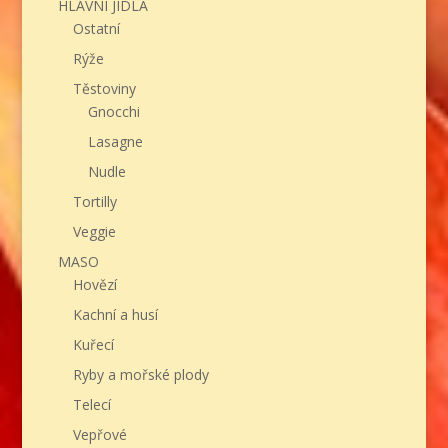
HLAVNÍ JÍDLA
Ostatní
Rýže
Těstoviny
Gnocchi
Lasagne
Nudle
Tortilly
Veggie
MASO
Hovězí
Kachní a husí
Kuřecí
Ryby a mořské plody
Telecí
Vepřové