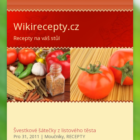
Wikirecepty.cz
Recepty na váš stůl
Švestkové šátečky z listového těsta
Pro 31, 2011
|
Moučníky
,
RECEPTY