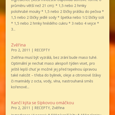
průměru větší než 21 cm): * 1,5 nebo 2 hrnky
polohrubé mouky * 1,5 nebo 2 lžičky prášku do pečiva *
1,5 nebo 2 lžičky jedlé sody * špetka nebo 1/2 lžičky soli
* 1,5 nebo 2 hrnky hnědého cukru * 3 nebo 4 vejce *
3...
Zvěřina
Pro 2, 2011
|
RECEPTY
Zvěřina musí být vyzrálá, bez zrání bude maso tuhé.
Optimální je nechat maso alespoň týden viset, pro
ještě lepší chuť je možné jej před tepelnou úpravou
také naložit – třeba do bylinek, oleje a citronové šťávy
či marinády z octa, vody, vína, nastrouhaná směs
kořenové...
Kančí kýta se šípkovou omáčkou
Pro 2, 2011
|
RECEPTY
,
Zvěřina