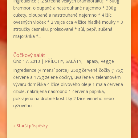
Ingredience (12 středně velkých bramboráků): * 600g
brambor, oloupané a nastrouhané najemno * 300g
cukety, oloupané a nastrouhané najemno * 4 lžíc
ovesných vloček * 2 vejce cca 4 lžíce hladké mouky * 3
stroužky česneku, prolisované * sůl, pepř, sušená
majoránka *...
Čočkový salát
Úno 17, 2013
|
PŘÍLOHY
,
SALÁTY
,
Tapasy
,
Veggie
Ingredience (4 menší porce): 250g červené čočky (175g
červené a 175g zelené čočky), uvařené v zeleninovém
vývaru doměkka 4 lžíce olivového oleje 1 malá červená
cibule, nakrájená nadrobno 1 červená paprika,
pokrájená na drobné kostičky 2 lžíce vinného nebo
rýžového...
« Starší příspěvky