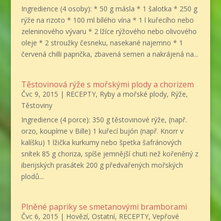
Ingredience (4 osoby): * 50 g másla * 1 šalotka * 250 g
rýže na rizoto * 100 ml bílého vína * 1 l kuřecího nebo
zeleninového vývaru * 2 lžíce rýžového nebo olivového
oleje * 2 stroužky česneku, nasekané najemno * 1
červená chilli paprička, zbavená semen a nakrájená na...
Těstovinová rýže s mořskými plody a chorizem
Čvc 9, 2015
|
RECEPTY
,
Ryby a mořské plody
,
Rýže
,
Těstoviny
Ingredience (4 porce): 350 g těstovinové rýže, (např.
orzo, koupíme v Bille) 1 kuřecí bujón (např. Knorr v
kalíšku) 1 lžička kurkumy nebo špetka šafránových
snítek 85 g choriza, spíše jemnější chuti než kořeněný z
iberijských prasátek 200 g předvařených mořských
plodů...
Plněné papriky se smetanovými bramborami
Čvc 6, 2015
|
Hovězí
,
Ostatní
,
RECEPTY
,
Vepřové