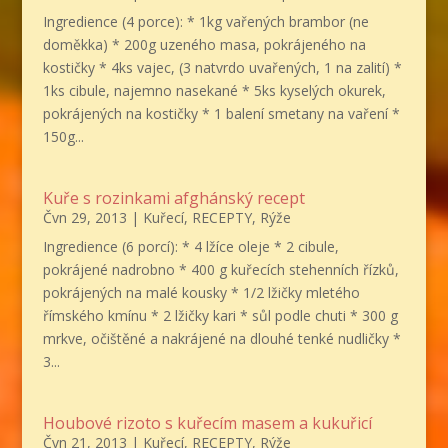
Ingredience (4 porce): * 1kg vařených brambor (ne
doměkka) * 200g uzeného masa, pokrájeného na
kostičky * 4ks vajec, (3 natvrdo uvařených, 1 na zalití) *
1ks cibule, najemno nasekané * 5ks kyselých okurek,
pokrájených na kostičky * 1 balení smetany na vaření *
150g...
Kuře s rozinkami afghánský recept
Čvn 29, 2013
|
Kuřecí
,
RECEPTY
,
Rýže
Ingredience (6 porcí): * 4 lžíce oleje * 2 cibule,
pokrájené nadrobno * 400 g kuřecích stehenních řízků,
pokrájených na malé kousky * 1/2 lžičky mletého
římského kmínu * 2 lžičky kari * sůl podle chuti * 300 g
mrkve, očištěné a nakrájené na dlouhé tenké nudličky *
3...
Houbové rizoto s kuřecím masem a kukuřicí
Čvn 21, 2013
|
Kuřecí
,
RECEPTY
,
Rýže