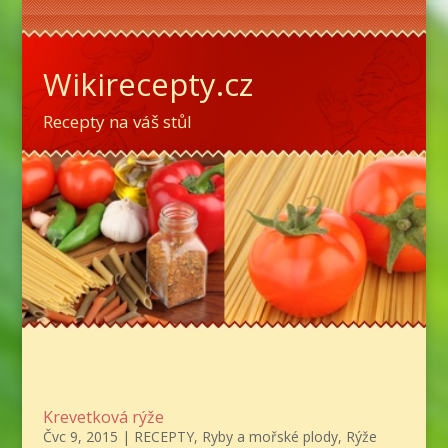
Wikirecepty.cz
Recepty na váš stůl
Krevetková rýže
Čvc 9, 2015
|
RECEPTY
,
Ryby a mořské plody
,
Rýže