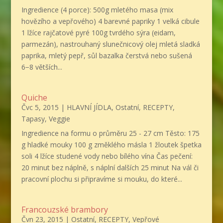
Ingredience (4 porce): 500g mletého masa (mix
hovězího a vepřového) 4 barevné papriky 1 velká cibule
1 lžíce rajčatové pyré 100g tvrdého sýra (eidam,
parmezán), nastrouhaný slunečnicový olej mletá sladká
paprika, mletý pepř, sůl bazalka čerstvá nebo sušená
6−8 větších...
Quiche
Čvc 5, 2015
|
HLAVNÍ JÍDLA
,
Ostatní
,
RECEPTY
,
Tapasy
,
Veggie
Ingredience na formu o průměru 25 - 27 cm Těsto: 175
g hladké mouky 100 g změklého másla 1 žloutek špetka
soli 4 lžíce studené vody nebo bílého vína Čas pečení:
20 minut bez náplně, s náplní dalších 25 minut Na vál či
pracovní plochu si připravíme si mouku, do které...
Francouzské brambory
Čvn 23, 2015
|
Ostatní
,
RECEPTY
,
Vepřové