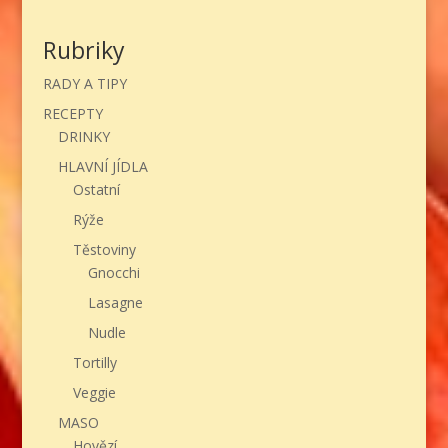
Rubriky
RADY A TIPY
RECEPTY
DRINKY
HLAVNÍ JÍDLA
Ostatní
Rýže
Těstoviny
Gnocchi
Lasagne
Nudle
Tortilly
Veggie
MASO
Hovězí