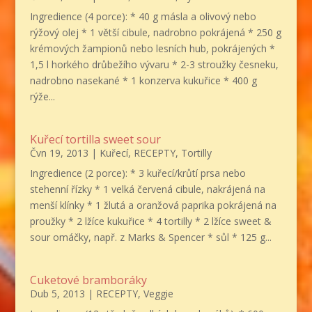
Ingredience (4 porce): * 40 g másla a olivový nebo
rýžový olej * 1 větší cibule, nadrobno pokrájená * 250 g
krémových žampionů nebo lesních hub, pokrájených *
1,5 l horkého drůbežího vývaru * 2-3 stroužky česneku,
nadrobno nasekané * 1 konzerva kukuřice * 400 g
rýže...
Kuřecí tortilla sweet sour
Čvn 19, 2013
|
Kuřecí
,
RECEPTY
,
Tortilly
Ingredience (2 porce): * 3 kuřecí/krůtí prsa nebo
stehenní řízky * 1 velká červená cibule, nakrájená na
menší klínky * 1 žlutá a oranžová paprika pokrájená na
proužky * 2 lžíce kukuřice * 4 tortilly * 2 lžíce sweet &
sour omáčky, např. z Marks & Spencer * sůl * 125 g...
Cuketové bramboráky
Dub 5, 2013
|
RECEPTY
,
Veggie