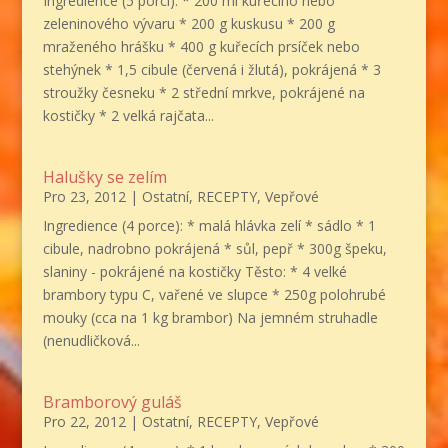
Ingredience (5 porcí): * 200 ml kuřecího nebo
zeleninového vývaru * 200 g kuskusu * 200 g
mraženého hrášku * 400 g kuřecích prsíček nebo
stehýnek * 1,5 cibule (červená i žlutá), pokrájená * 3
stroužky česneku * 2 střední mrkve, pokrájené na
kostičky * 2 velká rajčata...
Halušky se zelím
Pro 23, 2012
|
Ostatní
,
RECEPTY
,
Vepřové
Ingredience (4 porce): * malá hlávka zelí * sádlo * 1
cibule, nadrobno pokrájená * sůl, pepř * 300g špeku,
slaniny - pokrájené na kostičky Těsto: * 4 velké
brambory typu C, vařené ve slupce * 250g polohrubé
mouky (cca na 1 kg brambor) Na jemném struhadle
(nenudličková...
Bramborový guláš
Pro 22, 2012
|
Ostatní
,
RECEPTY
,
Vepřové