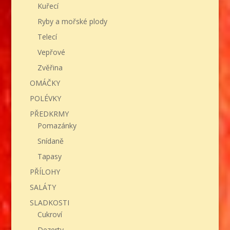
Kuřecí
Ryby a mořské plody
Telecí
Vepřové
Zvěřina
OMÁČKY
POLÉVKY
PŘEDKRMY
Pomazánky
Snídaně
Tapasy
PŘÍLOHY
SALÁTY
SLADKOSTI
Cukroví
Dezerty