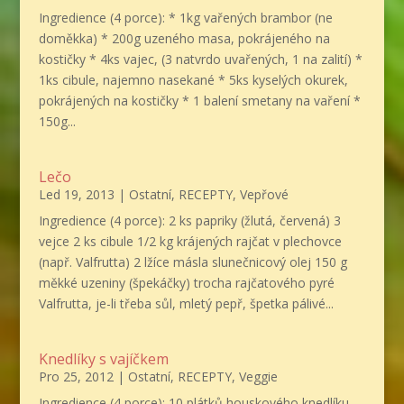
Ingredience (4 porce): * 1kg vařených brambor (ne
doměkka) * 200g uzeného masa, pokrájeného na
kostičky * 4ks vajec, (3 natvrdo uvařených, 1 na zalití) *
1ks cibule, najemno nasekané * 5ks kyselých okurek,
pokrájených na kostičky * 1 balení smetany na vaření *
150g...
Lečo
Led 19, 2013
|
Ostatní
,
RECEPTY
,
Vepřové
Ingredience (4 porce): 2 ks papriky (žlutá, červená) 3
vejce 2 ks cibule 1/2 kg krájených rajčat v plechovce
(např. Valfrutta) 2 lžíce másla slunečnicový olej 150 g
měkké uzeniny (špekáčky) trocha rajčatového pyré
Valfrutta, je-li třeba sůl, mletý pepř, špetka pálivé...
Knedlíky s vajíčkem
Pro 25, 2012
|
Ostatní
,
RECEPTY
,
Veggie
Ingredience (4 porce): 10 plátků houskového knedlíku