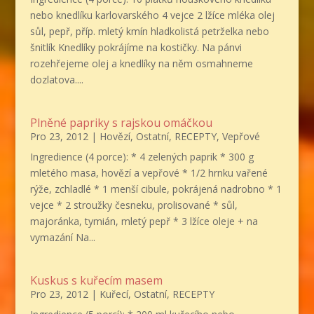
nebo knedlíku karlovarského 4 vejce 2 lžíce mléka olej
sůl, pepř, příp. mletý kmín hladkolistá petrželka nebo
šnitlík Knedlíky pokrájíme na kostičky. Na pánvi
rozehřejeme olej a knedlíky na něm osmahneme
dozlatova....
Plněné papriky s rajskou omáčkou
Pro 23, 2012
|
Hovězí
,
Ostatní
,
RECEPTY
,
Vepřové
Ingredience (4 porce): * 4 zelených paprik * 300 g
mletého masa, hovězí a vepřové * 1/2 hrnku vařené
rýže, zchladlé * 1 menší cibule, pokrájená nadrobno * 1
vejce * 2 stroužky česneku, prolisované * sůl,
majoránka, tymián, mletý pepř * 3 lžíce oleje + na
vymazání Na...
Kuskus s kuřecím masem
Pro 23, 2012
|
Kuřecí
,
Ostatní
,
RECEPTY