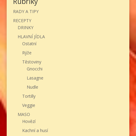
Rubriky
RADY A TIPY
RECEPTY
DRINKY
HLAVNÍ JÍDLA
Ostatní
Rýže
Těstoviny
Gnocchi
Lasagne
Nudle
Tortilly
Veggie
MASO
Hovězí
Kachní a husí