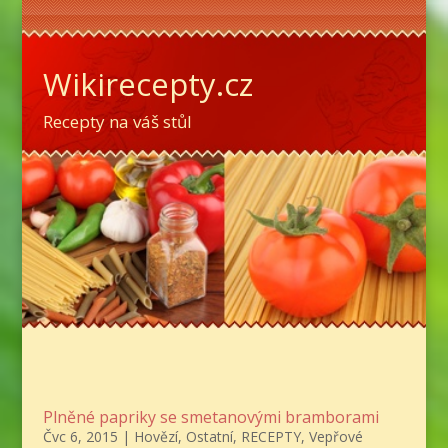
Wikirecepty.cz
Recepty na váš stůl
Plněné papriky se smetanovými bramborami
Čvc 6, 2015
|
Hovězí
,
Ostatní
,
RECEPTY
,
Vepřové