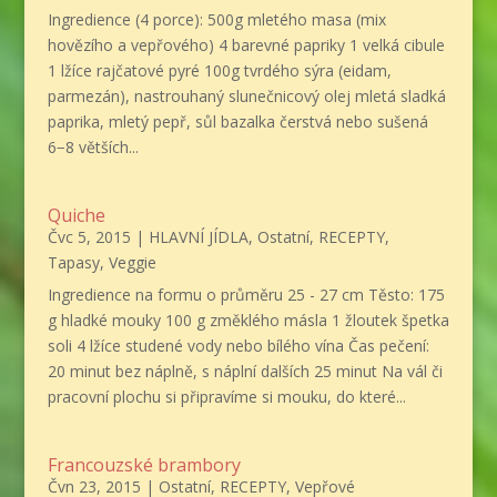
Ingredience (4 porce): 500g mletého masa (mix
hovězího a vepřového) 4 barevné papriky 1 velká cibule
1 lžíce rajčatové pyré 100g tvrdého sýra (eidam,
parmezán), nastrouhaný slunečnicový olej mletá sladká
paprika, mletý pepř, sůl bazalka čerstvá nebo sušená
6−8 větších...
Quiche
Čvc 5, 2015
|
HLAVNÍ JÍDLA
,
Ostatní
,
RECEPTY
,
Tapasy
,
Veggie
Ingredience na formu o průměru 25 - 27 cm Těsto: 175
g hladké mouky 100 g změklého másla 1 žloutek špetka
soli 4 lžíce studené vody nebo bílého vína Čas pečení:
20 minut bez náplně, s náplní dalších 25 minut Na vál či
pracovní plochu si připravíme si mouku, do které...
Francouzské brambory
Čvn 23, 2015
|
Ostatní
,
RECEPTY
,
Vepřové