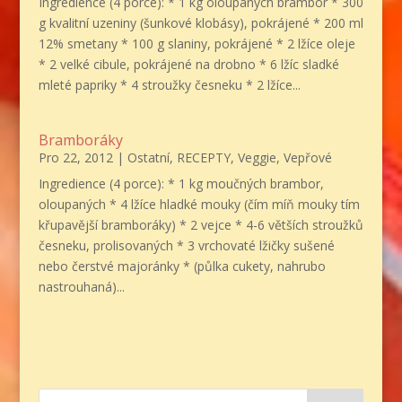
Ingredience (4 porce): * 1 kg oloupaných brambor * 300
g kvalitní uzeniny (šunkové klobásy), pokrájené * 200 ml
12% smetany * 100 g slaniny, pokrájené * 2 lžíce oleje
* 2 velké cibule, pokrájené na drobno * 6 lžíc sladké
mleté papriky * 4 stroužky česneku * 2 lžíce...
Bramboráky
Pro 22, 2012
|
Ostatní
,
RECEPTY
,
Veggie
,
Vepřové
Ingredience (4 porce): * 1 kg moučných brambor,
oloupaných * 4 lžíce hladké mouky (čím míň mouky tím
křupavější bramboráky) * 2 vejce * 4-6 větších stroužků
česneku, prolisovaných * 3 vrchovaté lžičky sušené
nebo čerstvé majoránky * (půlka cukety, nahrubo
nastrouhaná)...