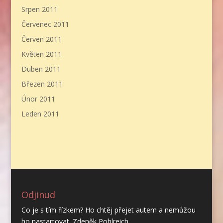
Srpen 2011
Červenec 2011
Červen 2011
Květen 2011
Duben 2011
Březen 2011
Únor 2011
Leden 2011
Odjinud
Co je s tím řízkem? Ho chtěj přejet autem a nemůžou
ho nastartovat. Zdeněk Pohlreich