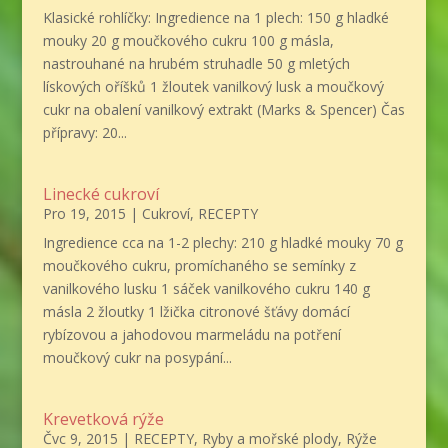
Klasické rohlíčky: Ingredience na 1 plech: 150 g hladké
mouky 20 g moučkového cukru 100 g másla,
nastrouhané na hrubém struhadle 50 g mletých
lískových oříšků 1 žloutek vanilkový lusk a moučkový
cukr na obalení vanilkový extrakt (Marks & Spencer) Čas
přípravy: 20...
Linecké cukroví
Pro 19, 2015
|
Cukroví
,
RECEPTY
Ingredience cca na 1-2 plechy: 210 g hladké mouky 70 g
moučkového cukru, promíchaného se semínky z
vanilkového lusku 1 sáček vanilkového cukru 140 g
másla 2 žloutky 1 lžička citronové šťávy domácí
rybízovou a jahodovou marmeládu na potření
moučkový cukr na posypání...
Krevetková rýže
Čvc 9, 2015
|
RECEPTY
,
Ryby a mořské plody
,
Rýže