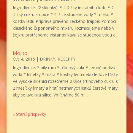
Ingredience (2 sklenky): * 4 lžičky instatního kafe * 2
lžičky cukru krupice * 4 lžíce studené vody * mléko *
kostky ledu Příprava pravého řeckého frappé: Pomocí
klasického či ponorného mixéru rozmixujeme nebo v
šejkru protřepeme instantní kávu se studenou vodu a...
Mojito
Čvc 4, 2015
|
DRINKY
,
RECEPTY
Ingredience: * bílý rum * třtinový cukr * jemně perlivá
voda * limetky * máta * kostky ledu nebo ledové tříště
Ve vysoké sklenici rozetřeme 2 lžíce třtinového cukru s
2 měsíčky limety a hrstí natrhaných lístků čerstvé máty,
aby se uvolnila silice. Vmícháme 50 ml...
« Starší příspěvky