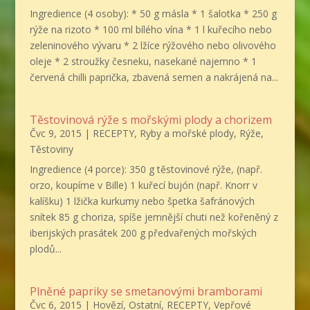
Ingredience (4 osoby): * 50 g másla * 1 šalotka * 250 g
rýže na rizoto * 100 ml bílého vína * 1 l kuřecího nebo
zeleninového vývaru * 2 lžíce rýžového nebo olivového
oleje * 2 stroužky česneku, nasekané najemno * 1
červená chilli paprička, zbavená semen a nakrájená na...
Těstovinová rýže s mořskými plody a chorizem
Čvc 9, 2015
|
RECEPTY
,
Ryby a mořské plody
,
Rýže
,
Těstoviny
Ingredience (4 porce): 350 g těstovinové rýže, (např.
orzo, koupíme v Bille) 1 kuřecí bujón (např. Knorr v
kalíšku) 1 lžička kurkumy nebo špetka šafránových
snítek 85 g choriza, spíše jemnější chuti než kořeněný z
iberijských prasátek 200 g předvařených mořských
plodů...
Plněné papriky se smetanovými bramborami
Čvc 6, 2015
|
Hovězí
,
Ostatní
,
RECEPTY
,
Vepřové