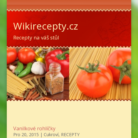
Wikirecepty.cz
Recepty na váš stůl
Vanilkové rohlíčky
Pro 20, 2015
|
Cukroví
,
RECEPTY