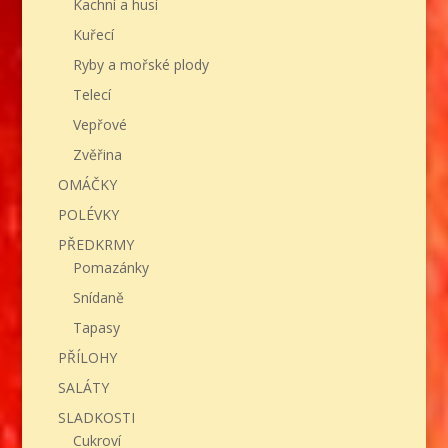
Kachní a husí
Kuřecí
Ryby a mořské plody
Telecí
Vepřové
Zvěřina
OMÁČKY
POLÉVKY
PŘEDKRMY
Pomazánky
Snídaně
Tapasy
PŘÍLOHY
SALÁTY
SLADKOSTI
Cukroví