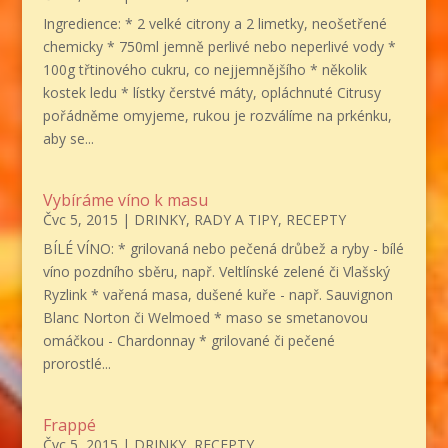
Ingredience: * 2 velké citrony a 2 limetky, neošetřené
chemicky * 750ml jemně perlivé nebo neperlivé vody *
100g třtinového cukru, co nejjemnějšího * několik
kostek ledu * lístky čerstvé máty, opláchnuté Citrusy
pořádněme omyjeme, rukou je rozválíme na prkénku,
aby se...
Vybíráme víno k masu
Čvc 5, 2015
|
DRINKY
,
RADY A TIPY
,
RECEPTY
BÍLÉ VÍNO: * grilovaná nebo pečená drůbež a ryby - bílé
víno pozdního sběru, např. Veltlínské zelené či Vlašský
Ryzlink * vařená masa, dušené kuře - např. Sauvignon
Blanc Norton či Welmoed * maso se smetanovou
omáčkou - Chardonnay * grilované či pečené
prorostlé...
Frappé
Čvc 5, 2015
|
DRINKY
,
RECEPTY