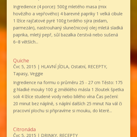
Ingredience (4 porce): 500g mletého masa (mix
hovězího a vepřového) 4 barevné papriky 1 velká cibule
1 lžíce rajčatové pyré 100g tvrdého sýra (eidam,
parmezán), nastrouhaný slunečnicový olej mletá sladká
paprika, mletý pepř, sůl bazalka čerstvá nebo sušená
6−8 větších...
Quiche
Čvc 5, 2015
|
HLAVNÍ JÍDLA
,
Ostatní
,
RECEPTY
,
Tapasy
,
Veggie
Ingredience na formu o průměru 25 - 27 cm Těsto: 175
g hladké mouky 100 g změklého másla 1 žloutek špetka
soli 4 lžíce studené vody nebo bílého vína Čas pečení:
20 minut bez náplně, s náplní dalších 25 minut Na vál či
pracovní plochu si připravíme si mouku, do které...
Citronáda
Čvc 5, 2015
|
DRINKY
,
RECEPTY