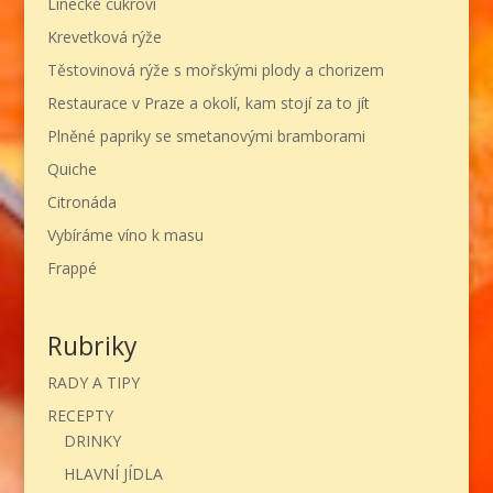
Linecké cukroví
Krevetková rýže
Těstovinová rýže s mořskými plody a chorizem
Restaurace v Praze a okolí, kam stojí za to jít
Plněné papriky se smetanovými bramborami
Quiche
Citronáda
Vybíráme víno k masu
Frappé
Rubriky
RADY A TIPY
RECEPTY
DRINKY
HLAVNÍ JÍDLA