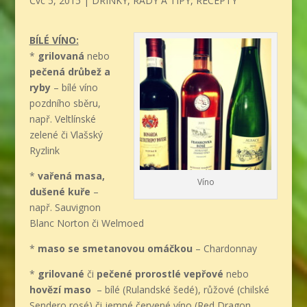
Čvc 5, 2015
|
DRINKY
,
RADY A TIPY
,
RECEPTY
BÍLÉ VÍNO:
*
grilovaná
nebo
pečená drůbež a
ryby
– bílé víno
pozdního sběru,
např. Veltlínské
zelené či Vlašský
Ryzlink
*
vařená masa,
Víno
dušené kuře
–
např. Sauvignon
Blanc Norton či Welmoed
*
maso se smetanovou omáčkou
– Chardonnay
*
grilované
či
pečené prorostlé vepřové
nebo
hovězí maso
– bílé (Rulandské šedé), růžové (chilské
Sendero rosé) či jemné červené víno (Red Dragon,