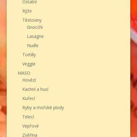
Ostatní
Rýže
Těstoviny
Gnocchi
Lasagne
Nudle
Tortilly
Veggie
MASO
Hovězí
Kachní a husí
Kuřecí
Ryby a mořské plody
Telecí
Vepřové
Zvěřina