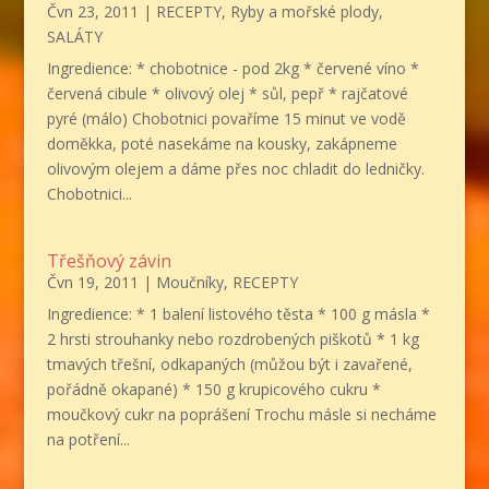
Čvn 23, 2011
|
RECEPTY
,
Ryby a mořské plody
,
SALÁTY
Ingredience: * chobotnice - pod 2kg * červené víno *
červená cibule * olivový olej * sůl, pepř * rajčatové
pyré (málo) Chobotnici povaříme 15 minut ve vodě
doměkka, poté nasekáme na kousky, zakápneme
olivovým olejem a dáme přes noc chladit do ledničky.
Chobotnici...
Třešňový závin
Čvn 19, 2011
|
Moučníky
,
RECEPTY
Ingredience: * 1 balení listového těsta * 100 g másla *
2 hrsti strouhanky nebo rozdrobených piškotů * 1 kg
tmavých třešní, odkapaných (můžou být i zavařené,
pořádně okapané) * 150 g krupicového cukru *
moučkový cukr na poprášení Trochu másle si necháme
na potření...