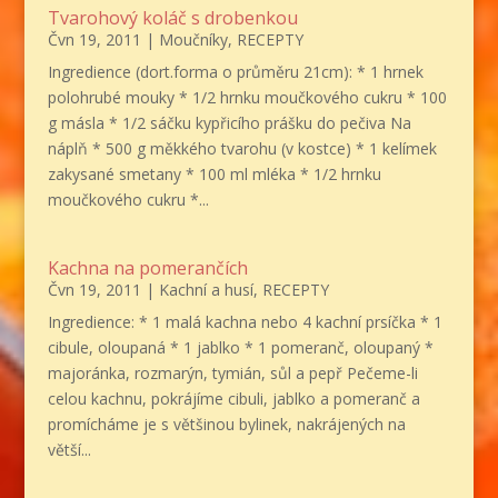
Tvarohový koláč s drobenkou
Čvn 19, 2011
|
Moučníky
,
RECEPTY
Ingredience (dort.forma o průměru 21cm): * 1 hrnek
polohrubé mouky * 1/2 hrnku moučkového cukru * 100
g másla * 1/2 sáčku kypřicího prášku do pečiva Na
náplň * 500 g měkkého tvarohu (v kostce) * 1 kelímek
zakysané smetany * 100 ml mléka * 1/2 hrnku
moučkového cukru *...
Kachna na pomerančích
Čvn 19, 2011
|
Kachní a husí
,
RECEPTY
Ingredience: * 1 malá kachna nebo 4 kachní prsíčka * 1
cibule, oloupaná * 1 jablko * 1 pomeranč, oloupaný *
majoránka, rozmarýn, tymián, sůl a pepř Pečeme-li
celou kachnu, pokrájíme cibuli, jablko a pomeranč a
promícháme je s většinou bylinek, nakrájených na
větší...