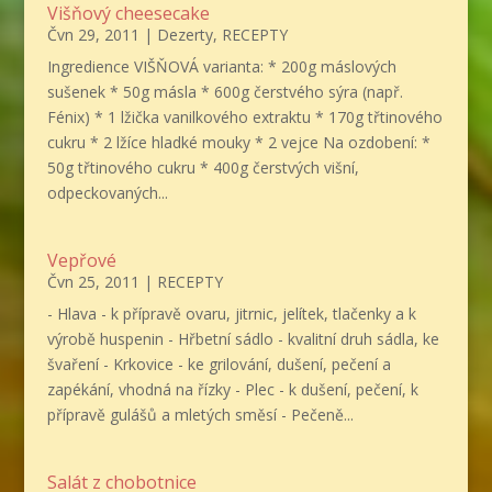
Višňový cheesecake
Čvn 29, 2011
|
Dezerty
,
RECEPTY
Ingredience VIŠŇOVÁ varianta: * 200g máslových
sušenek * 50g másla * 600g čerstvého sýra (např.
Fénix) * 1 lžička vanilkového extraktu * 170g třtinového
cukru * 2 lžíce hladké mouky * 2 vejce Na ozdobení: *
50g třtinového cukru * 400g čerstvých višní,
odpeckovaných...
Vepřové
Čvn 25, 2011
|
RECEPTY
- Hlava - k přípravě ovaru, jitrnic, jelítek, tlačenky a k
výrobě huspenin - Hřbetní sádlo - kvalitní druh sádla, ke
švaření - Krkovice - ke grilování, dušení, pečení a
zapékání, vhodná na řízky - Plec - k dušení, pečení, k
přípravě gulášů a mletých směsí - Pečeně...
Salát z chobotnice