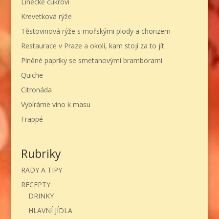
Linecké cukroví
Krevetková rýže
Těstovinová rýže s mořskými plody a chorizem
Restaurace v Praze a okolí, kam stojí za to jít
Plněné papriky se smetanovými bramborami
Quiche
Citronáda
Vybíráme víno k masu
Frappé
Rubriky
RADY A TIPY
RECEPTY
DRINKY
HLAVNÍ JÍDLA