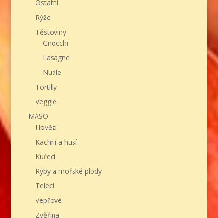
Ostatní
Rýže
Těstoviny
Gnocchi
Lasagne
Nudle
Tortilly
Veggie
MASO
Hovězí
Kachní a husí
Kuřecí
Ryby a mořské plody
Telecí
Vepřové
Zvěřina