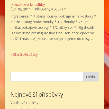
Houskové knedlíky
Čvn 18, 2011
|
PŘÍLOHY
,
RECEPTY
Ingredience: * 4 starší housky, pokrájené na kostičky *
máslo * 400g hrubé mouky * 1-2 žloutky * 250 ml
mléka, pokojové teploty * 1/2 lžičky soli * 10g droždí
(4g kypřícího prášku) Kostky z housek lehce opečeme
na lžíci másla. A) Mouku se solí prosijeme do mísy,...
« Starší příspěvky
Hledat
Nejnovější příspěvky
Vanilkové rohlíčky