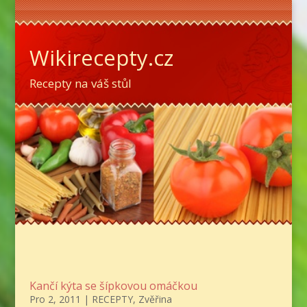
Wikirecepty.cz
Recepty na váš stůl
Kančí kýta se šípkovou omáčkou
Pro 2, 2011
|
RECEPTY
,
Zvěřina