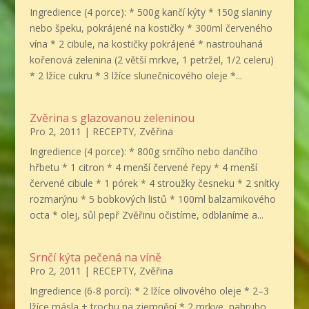
Ingredience (4 porce): * 500g kančí kýty * 150g slaniny
nebo špeku, pokrájené na kostičky * 300ml červeného
vína * 2 cibule, na kostičky pokrájené * nastrouhaná
kořenová zelenina (2 větší mrkve, 1 petržel, 1/2 celeru)
* 2 lžíce cukru * 3 lžíce slunečnicového oleje *...
Zvěrina s glazovanou zeleninou
Pro 2, 2011
|
RECEPTY
,
Zvěřina
Ingredience (4 porce): * 800g srnčího nebo dančího
hřbetu * 1 citron * 4 menší červené řepy * 4 menší
červené cibule * 1 pórek * 4 stroužky česneku * 2 snítky
rozmarýnu * 5 bobkových listů * 100ml balzamikového
octa * olej, sůl pepř Zvěřinu očistíme, odblaníme a...
Srnčí kýta pečená na víně
Pro 2, 2011
|
RECEPTY
,
Zvěřina
Ingredience (6-8 porcí): * 2 lžíce olivového oleje * 2–3
lžíce másla + trochu na zjemnění * 2 mrkve, nahrubo