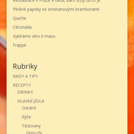
Restaurace v Praze a okolí, kam stojí za to jít
Plněné papriky se smetanovými bramborami
Quiche
Citronáda
Vybíráme víno k masu
Frappé
Rubriky
RADY A TIPY
RECEPTY
DRINKY
HLAVNÍ JÍDLA
Ostatní
Rýže
Těstoviny
Gnocchi