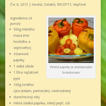
Čvc 6, 2015
|
Hovězí
,
Ostatní
,
RECEPTY
,
Vepřové
Ingredience (4
porce):
500g mletého
masa (mix
hovězího a
vepřového)
4 barevné
papriky
1 velká cibule
Plněné papriky se smetanovými
1 lžíce rajčatové
bramborami
pyré
100g tvrdého
sýra (eidam, parmezán), nastrouhaný
slunečnicový olej
mletá sladká paprika, mletý pepř, sůl