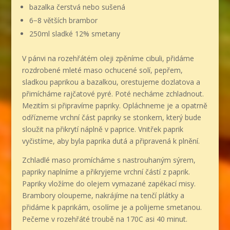
bazalka čerstvá nebo sušená
6−8 větších brambor
250ml sladké 12% smetany
V pánvi na rozehřátém oleji zpěníme cibuli, přidáme
rozdrobené mleté maso ochucené solí, pepřem,
sladkou paprikou a bazalkou, orestujeme dozlatova a
přimícháme rajčatové pyré. Poté necháme zchladnout.
Mezitím si připravíme papriky. Opláchneme je a opatrně
odřízneme vrchní část papriky se stonkem, který bude
sloužit na přikrytí náplně v paprice. Vnitřek paprik
vyčistíme, aby byla paprika dutá a připravená k plnění.
Zchladlé maso promícháme s nastrouhaným sýrem,
papriky naplníme a přikryjeme vrchní částí z paprik.
Papriky vložíme do olejem vymazané zapékací misy.
Brambory oloupeme, nakrájíme na tenčí plátky a
přidáme k paprikám, osolíme je a polijeme smetanou.
Pečeme v rozehřáté troubě na 170C asi 40 minut.