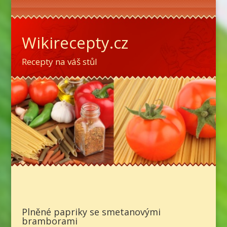
Wikirecepty.cz
Recepty na váš stůl
Plněné papriky se smetanovými
bramborami