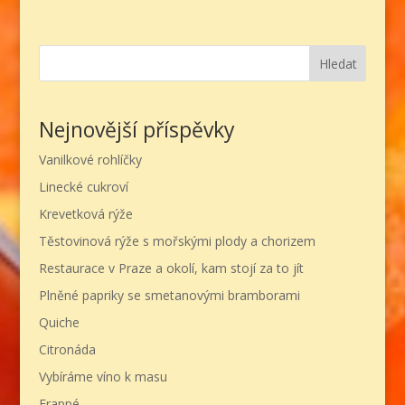
Hledat
Nejnovější příspěvky
Vanilkové rohlíčky
Linecké cukroví
Krevetková rýže
Těstovinová rýže s mořskými plody a chorizem
Restaurace v Praze a okolí, kam stojí za to jít
Plněné papriky se smetanovými bramborami
Quiche
Citronáda
Vybíráme víno k masu
Frappé