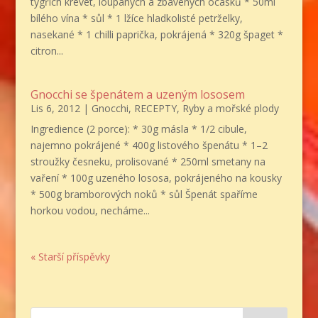
tygřích krevet, loupaných a zbavených ocásků * 50ml
bílého vína * sůl * 1 lžíce hladkolisté petrželky,
nasekané * 1 chilli paprička, pokrájená * 320g špaget *
citron...
Gnocchi se špenátem a uzeným lososem
Lis 6, 2012
|
Gnocchi
,
RECEPTY
,
Ryby a mořské plody
Ingredience (2 porce): * 30g másla * 1/2 cibule,
najemno pokrájené * 400g listového špenátu * 1–2
stroužky česneku, prolisované * 250ml smetany na
vaření * 100g uzeného lososa, pokrájeného na kousky
* 500g bramborových noků * sůl Špenát spaříme
horkou vodou, necháme...
« Starší příspěvky