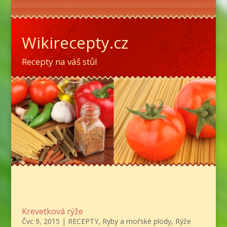
Wikirecepty.cz
Recepty na váš stůl
Krevetková rýže
Čvc 9, 2015
|
RECEPTY
,
Ryby a mořské plody
,
Rýže