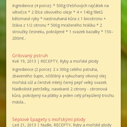
Ingredience (4 porce): * 500g třešňových rajčátek na
větvičce * 2 lžíce olivového oleje * 4 × 140g filetů
bělomasé ryby * nastrouhaná kůra z 1 biocitronu +
šťáva z 1/2 citronu * 500g mraženého hrášku * 2
stroužky česneku, pokrájené * 1 svazek bazalky * 150–
200ml...
Grilovaný pstruh
Kvě 19, 2013
|
RECEPTY
,
Ryby a mořské plody
Ingredience (2 porce): 2 x 300g celého pstruha,
zbaveného šupin, očištěný a vykuchaný olivový olej
mořská sůl a čerstvě mletý černý pepř velký svazek
hladkolisté petrželky, nasekané 2 citrony - citronová
kůra, pokrájený na plátky a jeden celý přepůlený trochu
másla...
Sépiové špagety s mořskými plody
Led 21, 2013
|
Nudle
,
RECEPTY
,
Ryby a mořské plody