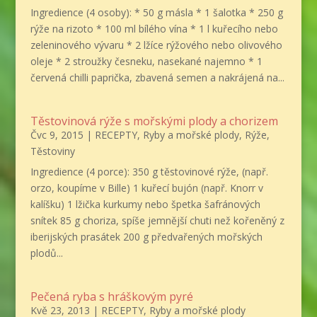
Ingredience (4 osoby): * 50 g másla * 1 šalotka * 250 g
rýže na rizoto * 100 ml bílého vína * 1 l kuřecího nebo
zeleninového vývaru * 2 lžíce rýžového nebo olivového
oleje * 2 stroužky česneku, nasekané najemno * 1
červená chilli paprička, zbavená semen a nakrájená na...
Těstovinová rýže s mořskými plody a chorizem
Čvc 9, 2015
|
RECEPTY
,
Ryby a mořské plody
,
Rýže
,
Těstoviny
Ingredience (4 porce): 350 g těstovinové rýže, (např.
orzo, koupíme v Bille) 1 kuřecí bujón (např. Knorr v
kalíšku) 1 lžička kurkumy nebo špetka šafránových
snítek 85 g choriza, spíše jemnější chuti než kořeněný z
iberijských prasátek 200 g předvařených mořských
plodů...
Pečená ryba s hráškovým pyré
Kvě 23, 2013
|
RECEPTY
,
Ryby a mořské plody