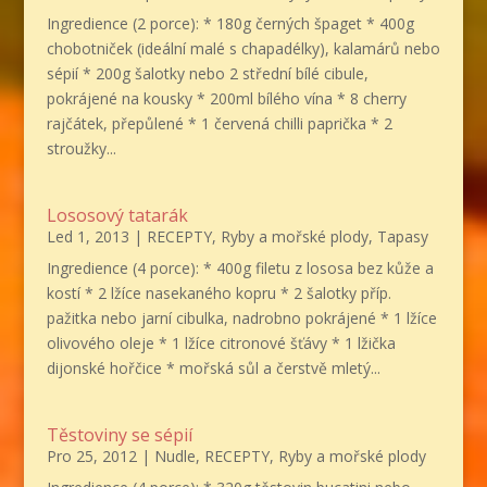
Ingredience (2 porce): * 180g černých špaget * 400g
chobotniček (ideální malé s chapadélky), kalamárů nebo
sépií * 200g šalotky nebo 2 střední bílé cibule,
pokrájené na kousky * 200ml bílého vína * 8 cherry
rajčátek, přepůlené * 1 červená chilli paprička * 2
stroužky...
Lososový tatarák
Led 1, 2013
|
RECEPTY
,
Ryby a mořské plody
,
Tapasy
Ingredience (4 porce): * 400g filetu z lososa bez kůže a
kostí * 2 lžíce nasekaného kopru * 2 šalotky příp.
pažitka nebo jarní cibulka, nadrobno pokrájené * 1 lžíce
olivového oleje * 1 lžíce citronové šťávy * 1 lžička
dijonské hořčice * mořská sůl a čerstvě mletý...
Těstoviny se sépií
Pro 25, 2012
|
Nudle
,
RECEPTY
,
Ryby a mořské plody