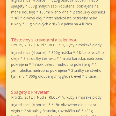
Ingredience (4 porce): * 320g těstovin bucatini nebo
špagety * 600g malých sépií (očištěné, pokrájené na
menší kousky) * 100ml bílého vína * 2 stroužky česneku
* sůl * olivový olej * hrst hladkolisté petrželky nebo
rukoly * 30g piniových oříšků V pánvi na 4 lžících...
Těstoviny s krevetami a zeleninou
Pro 25, 2012
|
Nudle
,
RECEPTY
,
Ryby a mořské plody
Ingredience (4 porce): * 300g hrášku * 4 lžíce olivového
oleje * 3 stroužky česneku * 1 malá karotka, nadrobno
pokrájená * 1 řapík celeru, nadrobno pokrájený * 1
jarní cibulka, nadrobno pokrájená * 2 snítky čerstvého
tymiánu * 300g oloupaných tygřích krevet * 3 lžíce...
Špagety s krevetami
Pro 25, 2012
|
Nudle
,
RECEPTY
,
Ryby a mořské plody
Ingredience (4 porce): * 6 lžic olivového oleje extra
virgin * 2 stroužky česneku, rozmáčknuté * 400g