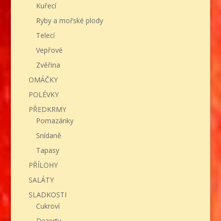
Kuřecí
Ryby a mořské plody
Telecí
Vepřové
Zvěřina
OMÁČKY
POLÉVKY
PŘEDKRMY
Pomazánky
Snídaně
Tapasy
PŘÍLOHY
SALÁTY
SLADKOSTI
Cukroví
Dezerty