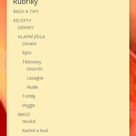
Rubriky
RADY A TIPY
RECEPTY
DRINKY
HLAVNÍ JÍDLA
Ostatní
Rýže
Těstoviny
Gnocchi
Lasagne
Nudle
Tortilly
Veggie
MASO
Hovězí
Kachní a husí