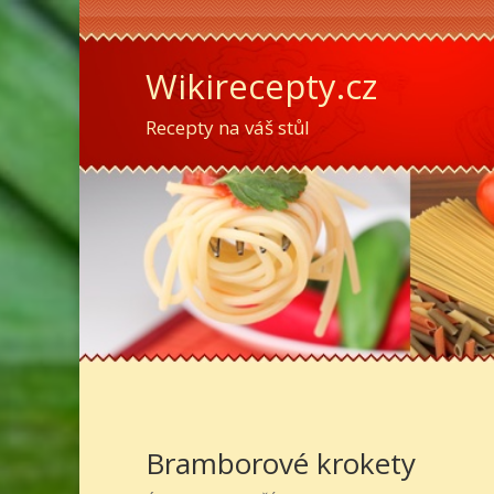
Wikirecepty.cz
Recepty na váš stůl
Bramborové krokety