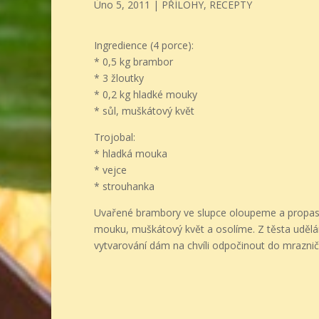
Úno 5, 2011
|
PŘÍLOHY
,
RECEPTY
Ingredience (4 porce):
* 0,5 kg brambor
* 3 žloutky
* 0,2 kg hladké mouky
* sůl, muškátový květ
Trojobal:
* hladká mouka
* vejce
* strouhanka
Uvařené brambory ve slupce oloupeme a propas
mouku, muškátový květ a osolíme. Z těsta udělá
vytvarování dám na chvíli odpočinout do mraznič