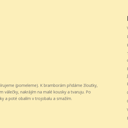
j
írujeme (pomeleme). K bramborám přidáme žloutky,
m válečky, nakrájím na malé kousky a tvaruju. Po
ky a poté obalím v trojobalu a smažím.