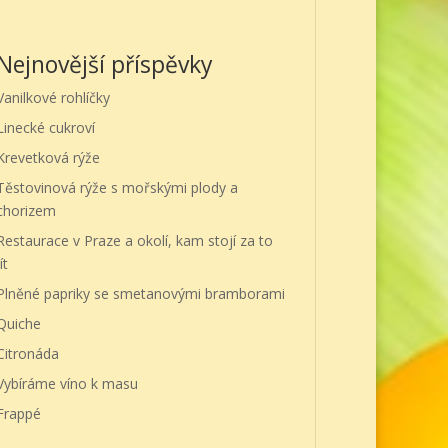
Nejnovější příspěvky
Vanilkové rohlíčky
Linecké cukroví
Krevetková rýže
Těstovinová rýže s mořskými plody a
chorizem
Restaurace v Praze a okolí, kam stojí za to
ít
Plněné papriky se smetanovými bramborami
Quiche
Citronáda
Vybíráme víno k masu
Frappé