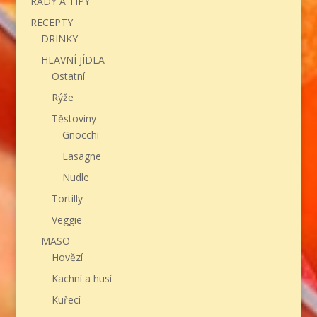
RADY A TIPY
RECEPTY
DRINKY
HLAVNÍ JÍDLA
Ostatní
Rýže
Těstoviny
Gnocchi
Lasagne
Nudle
Tortilly
Veggie
MASO
Hovězí
Kachní a husí
Kuřecí