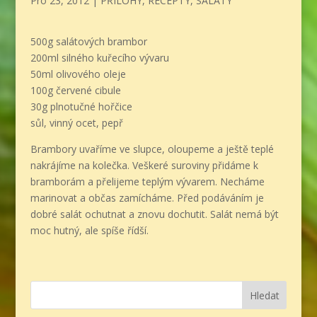
Pro 23, 2012
|
PŘÍLOHY
,
RECEPTY
,
SALÁTY
500g salátových brambor
200ml silného kuřecího vývaru
50ml olivového oleje
100g červené cibule
30g plnotučné hořčice
sůl, vinný ocet, pepř
Brambory uvaříme ve slupce, oloupeme a ještě teplé
nakrájíme na kolečka. Veškeré suroviny přidáme k
bramborám a přelijeme teplým vývarem. Necháme
marinovat a občas zamícháme. Před podáváním je
dobré salát ochutnat a znovu dochutit. Salát nemá být
moc hutný, ale spíše řídší.
Hledat