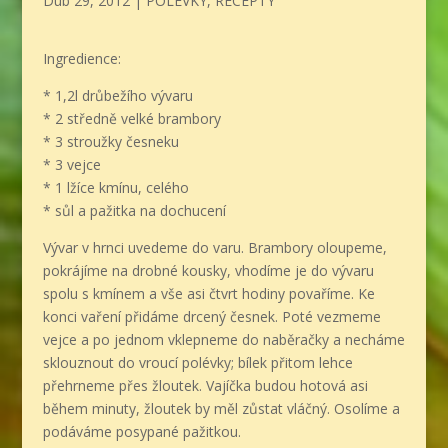
Dub 29, 2012
|
POLÉVKY
,
RECEPTY
Ingredience:
* 1,2l drůbežího vývaru
* 2 středně velké brambory
* 3 stroužky česneku
* 3 vejce
* 1 lžíce kmínu, celého
* sůl a pažitka na dochucení
Vývar v hrnci uvedeme do varu. Brambory oloupeme,
pokrájíme na drobné kousky, vhodíme je do vývaru
spolu s kmínem a vše asi čtvrt hodiny povaříme. Ke
konci vaření přidáme drcený česnek. Poté vezmeme
vejce a po jednom vklepneme do naběračky a necháme
sklouznout do vroucí polévky; bílek přitom lehce
přehrneme přes žloutek. Vajíčka budou hotová asi
během minuty, žloutek by měl zůstat vláčný. Osolíme a
podáváme posypané pažitkou.