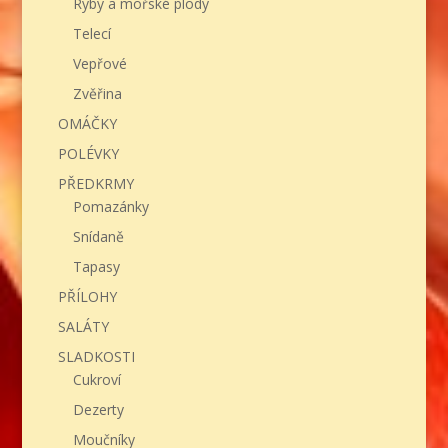
Ryby a mořské plody
Telecí
Vepřové
Zvěřina
OMÁČKY
POLÉVKY
PŘEDKRMY
Pomazánky
Snídaně
Tapasy
PŘÍLOHY
SALÁTY
SLADKOSTI
Cukroví
Dezerty
Moučníky