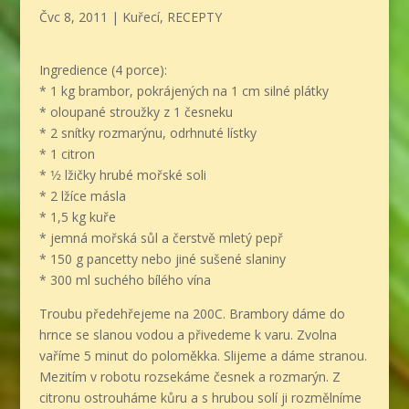
Čvc 8, 2011
|
Kuřecí
,
RECEPTY
Ingredience (4 porce):
* 1 kg brambor, pokrájených na 1 cm silné plátky
* oloupané stroužky z 1 česneku
* 2 snítky rozmarýnu, odrhnuté lístky
* 1 citron
* 1⁄2 lžičky hrubé mořské soli
* 2 lžíce másla
* 1,5 kg kuře
* jemná mořská sůl a čerstvě mletý pepř
* 150 g pancetty nebo jiné sušené slaniny
* 300 ml suchého bílého vína
Troubu předehřejeme na 200C. Brambory dáme do
hrnce se slanou vodou a přivedeme k varu. Zvolna
vaříme 5 minut do poloměkka. Slijeme a dáme stranou.
Mezitím v robotu rozsekáme česnek a rozmarýn. Z
citronu ostrouháme kůru a s hrubou solí ji rozmělníme