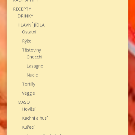
RECEPTY
DRINKY
HLAVNÍ JÍDLA
Ostatní
Rýže
Těstoviny
Gnocchi
Lasagne
Nudle
Tortilly
Veggie
MASO
Hovězí
Kachní a husí
Kuřecí