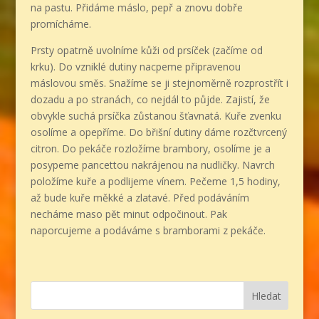
na pastu. Přidáme máslo, pepř a znovu dobře
promícháme.
Prsty opatrně uvolníme kůži od prsíček (začíme od
krku). Do vzniklé dutiny nacpeme připravenou
máslovou směs. Snažíme se ji stejnoměrně rozprostřít i
dozadu a po stranách, co nejdál to půjde. Zajistí, že
obvykle suchá prsíčka zůstanou šťavnatá. Kuře zvenku
osolíme a opepříme. Do břišní dutiny dáme rozčtvrcený
citron. Do pekáče rozložíme brambory, osolíme je a
posypeme pancettou nakrájenou na nudličky. Navrch
položíme kuře a podlijeme vínem. Pečeme 1,5 hodiny,
až bude kuře měkké a zlatavé. Před podáváním
necháme maso pět minut odpočinout. Pak
naporcujeme a podáváme s bramborami z pekáče.
Hledat