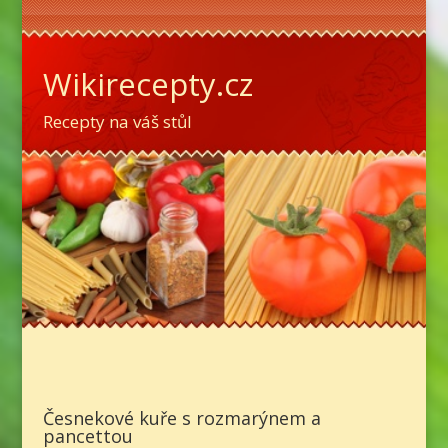
Wikirecepty.cz
Recepty na váš stůl
Česnekové kuře s rozmarýnem a
pancettou