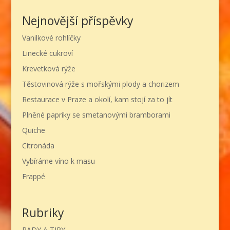
Nejnovější příspěvky
Vanilkové rohlíčky
Linecké cukroví
Krevetková rýže
Těstovinová rýže s mořskými plody a chorizem
Restaurace v Praze a okolí, kam stojí za to jít
Plněné papriky se smetanovými bramborami
Quiche
Citronáda
Vybíráme víno k masu
Frappé
Rubriky
RADY A TIPY