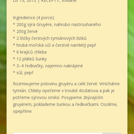
Lis 13, 2012
|
RECEPTY
,
Snídaně
Ingredience (4 porce):
* 200g sýra Gruyére, nahrubo nastrouhaného
* 200g žervé
* 2 lžičky čerstvých tymiánových lístků
* hrubá mořská sůl a čerstvě namletý pepř
* 6 krajíců chleba
* 12 plátků šunky
* 3–4 ředkvičky, najemno nakrájené
* sůl, pepř
Rozmixujeme polovinu gruyéru a celé žervé. Vmícháme
tymián. Chleby opečeme v troubě dozlatova a pak je
potřeme sýrovou směsí. Posypeme zbývajícím
gruyérem, poklademe šunkou a ředkvičkami. Osolíme,
opepříme.