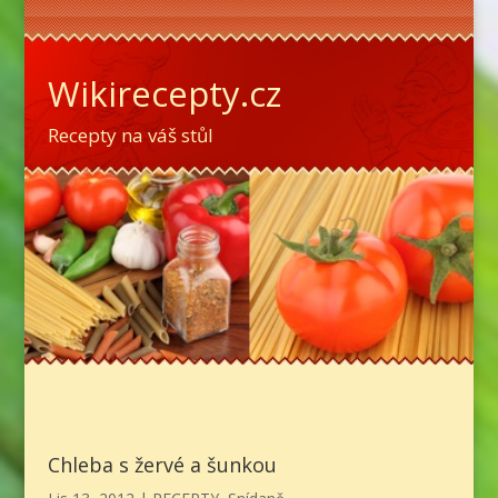
Wikirecepty.cz
Recepty na váš stůl
Chleba s žervé a šunkou