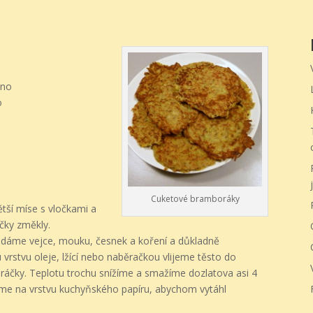
mno
o
j
Cuketové bramboráky
ší míse s vločkami a
čky změkly.
idáme vejce, mouku, česnek a koření a důkladně
rstvu oleje, lžící nebo naběračkou vlijeme těsto do
ráčky. Teplotu trochu snížíme a smažíme dozlatova asi 4
me na vrstvu kuchyňského papíru, abychom vytáhl