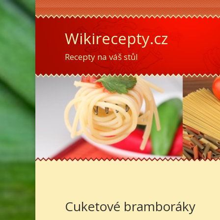
Wikirecepty.cz
Recepty na váš stůl
Cuketové bramboráky