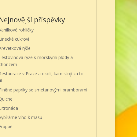
Nejnovější příspěvky
Vanilkové rohlíčky
Linecké cukroví
Krevetková rýže
Těstovinová rýže s mořskými plody a
chorizem
Restaurace v Praze a okolí, kam stojí za to
ít
Plněné papriky se smetanovými bramborami
Quiche
Citronáda
Vybíráme víno k masu
Frappé