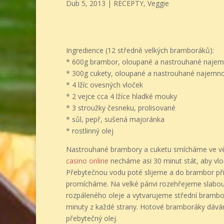
Dub 5, 2013
|
RECEPTY
,
Veggie
Ingredience (12 středně velkých bramboráků):
* 600g brambor, oloupané a nastrouhané naje
* 300g cukety, oloupané a nastrouhané najemn
* 4 lžíc ovesných vloček
* 2 vejce cca 4 lžíce hladké mouky
* 3 stroužky česneku, prolisované
* sůl, pepř, sušená majoránka
* rostlinný olej
Nastrouhané brambory a cuketu smícháme ve vět
casino online
necháme asi 30 minut stát, aby vlo
Přebytečnou vodu poté slijeme a do brambor př
promícháme. Na velké pánvi rozehřejeme slabou v
rozpáleného oleje a vytvarujeme střední brambo
minuty z každé strany. Hotové bramboráky dává
přebytečný olej.