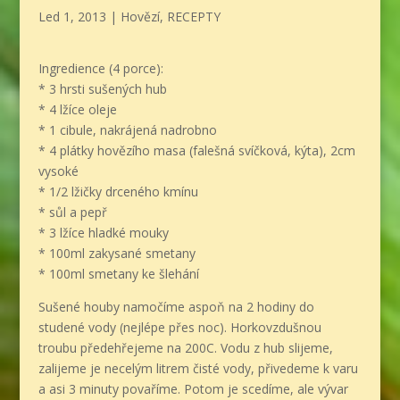
Led 1, 2013
|
Hovězí
,
RECEPTY
Ingredience (4 porce):
* 3 hrsti sušených hub
* 4 lžíce oleje
* 1 cibule, nakrájená nadrobno
* 4 plátky hovězího masa (falešná svíčková, kýta), 2cm
vysoké
* 1/2 lžičky drceného kmínu
* sůl a pepř
* 3 lžíce hladké mouky
* 100ml zakysané smetany
* 100ml smetany ke šlehání
Sušené houby namočíme aspoň na 2 hodiny do
studené vody (nejlépe přes noc). Horkovzdušnou
troubu předehřejeme na 200C. Vodu z hub slijeme,
zalijeme je necelým litrem čisté vody, přivedeme k varu
a asi 3 minuty povaříme. Potom je scedíme, ale vývar