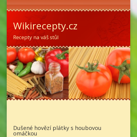
Wikirecepty.cz
Recepty na váš stůl
Dušené hovězí plátky s houbovou
omáčkou