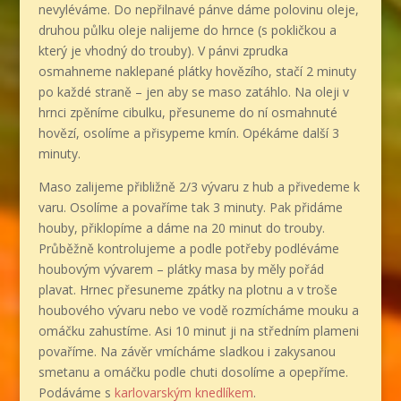
nevyléváme. Do nepřilnavé pánve dáme polovinu oleje,
druhou půlku oleje nalijeme do hrnce (s pokličkou a
který je vhodný do trouby). V pánvi zprudka
osmahneme naklepané plátky hovězího, stačí 2 minuty
po každé straně – jen aby se maso zatáhlo. Na oleji v
hrnci zpěníme cibulku, přesuneme do ní osmahnuté
hovězí, osolíme a přisypeme kmín. Opékáme další 3
minuty.
Maso zalijeme přibližně 2/3 vývaru z hub a přivedeme k
varu. Osolíme a povaříme tak 3 minuty. Pak přidáme
houby, přiklopíme a dáme na 20 minut do trouby.
Průběžně kontrolujeme a podle potřeby podléváme
houbovým vývarem – plátky masa by měly pořád
plavat. Hrnec přesuneme zpátky na plotnu a v troše
houbového vývaru nebo ve vodě rozmícháme mouku a
omáčku zahustíme. Asi 10 minut ji na středním plameni
povaříme. Na závěr vmícháme sladkou i zakysanou
smetanu a omáčku podle chuti dosolíme a opepříme.
Podáváme s
karlovarským knedlíkem
.