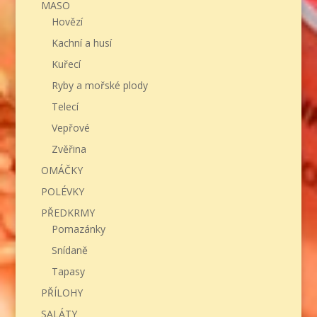
MASO
Hovězí
Kachní a husí
Kuřecí
Ryby a mořské plody
Telecí
Vepřové
Zvěřina
OMÁČKY
POLÉVKY
PŘEDKRMY
Pomazánky
Snídaně
Tapasy
PŘÍLOHY
SALÁTY