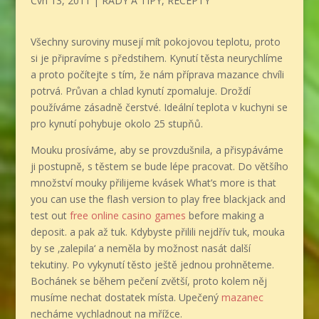
Čvn 13, 2011
|
RADY A TIPY
,
RECEPTY
Všechny suroviny musejí mít pokojovou teplotu, proto
si je připravíme s předstihem. Kynutí těsta neurychlíme
a proto počítejte s tím, že nám příprava mazance chvíli
potrvá. Průvan a chlad kynutí zpomaluje. Droždí
používáme zásadně čerstvé. Ideální teplota v kuchyni se
pro kynutí pohybuje okolo 25 stupňů.
Mouku prosíváme, aby se provzdušnila, a přisypáváme
ji postupně, s těstem se bude lépe pracovat. Do většího
množství mouky přilijeme kvásek What’s more is that
you can use the flash version to play free blackjack and
test out
free online casino games
before making a
deposit. a pak až tuk. Kdybyste přilili nejdřív tuk, mouka
by se ‚zalepila‘ a neměla by možnost nasát další
tekutiny. Po vykynutí těsto ještě jednou prohněteme.
Bochánek se během pečení zvětší, proto kolem něj
musíme nechat dostatek místa. Upečený
mazanec
necháme vychladnout na mřížce.