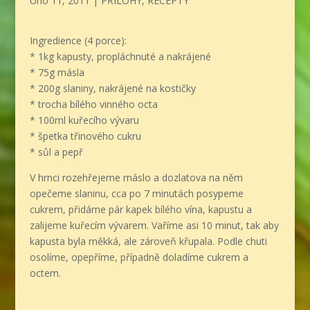
Úno 11, 2011
|
PŘÍLOHY
,
RECEPTY
Ingredience (4 porce):
* 1kg kapusty, propláchnuté a nakrájené
* 75g másla
* 200g slaniny, nakrájené na kostičky
* trocha bílého vinného octa
* 100ml kuřecího vývaru
* špetka třinového cukru
* sůl a pepř
V hrnci rozehřejeme máslo a dozlatova na něm
opečeme slaninu, cca po 7 minutách posypeme
cukrem, přidáme pár kapek bílého vína, kapustu a
zalijeme kuřecím vývarem. Vaříme asi 10 minut, tak aby
kapusta byla měkká, ale zároveň křupala. Podle chuti
osolíme, opepříme, případně doladíme cukrem a
octem.