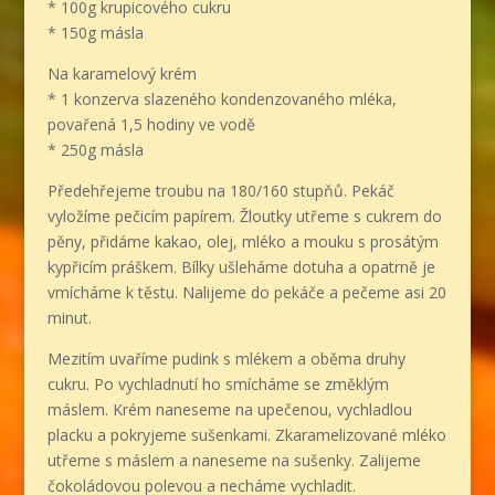
* 100g krupicového cukru
* 150g másla
Na karamelový krém
* 1 konzerva slazeného kondenzovaného mléka,
povařená 1,5 hodiny ve vodě
* 250g másla
Předehřejeme troubu na 180/160 stupňů. Pekáč
vyložíme pečicím papírem. Žloutky utřeme s cukrem do
pěny, přidáme kakao, olej, mléko a mouku s prosátým
kypřicím práškem. Bílky ušleháme dotuha a opatrně je
vmícháme k těstu. Nalijeme do pekáče a pečeme asi 20
minut.
Mezitím uvaříme pudink s mlékem a oběma druhy
cukru. Po vychladnutí ho smícháme se změklým
máslem. Krém naneseme na upečenou, vychladlou
placku a pokryjeme sušenkami. Zkaramelizované mléko
utřeme s máslem a naneseme na sušenky. Zalijeme
čokoládovou polevou a necháme vychladit.