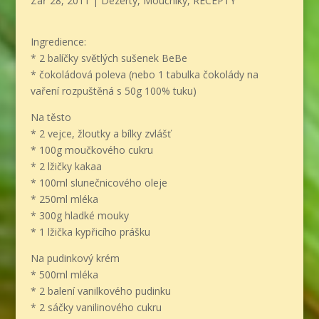
Zář 28, 2011
|
Dezerty
,
Moučníky
,
RECEPTY
Ingredience:
* 2 balíčky světlých sušenek BeBe
* čokoládová poleva (nebo 1 tabulka čokolády na
vaření rozpuštěná s 50g 100% tuku)
Na těsto
* 2 vejce, žloutky a bílky zvlášť
* 100g moučkového cukru
* 2 lžičky kakaa
* 100ml slunečnicového oleje
* 250ml mléka
* 300g hladké mouky
* 1 lžička kypřicího prášku
Na pudinkový krém
* 500ml mléka
* 2 balení vanilkového pudinku
* 2 sáčky vanilinového cukru