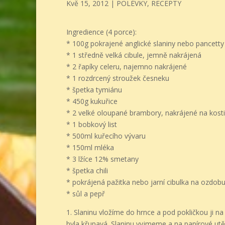
Kvě 15, 2012
|
POLÉVKY
,
RECEPTY
Ingredience (4 porce):
* 100g pokrajené anglické slaniny nebo pancetty
* 1 středně velká cibule, jemně nakrájená
* 2 řapíky celeru, najemno nakrájené
* 1 rozdrcený stroužek česneku
* špetka tymiánu
* 450g kukuřice
* 2 velké oloupané brambory, nakrájené na kost
* 1 bobkový list
* 500ml kuřecího vývaru
* 150ml mléka
* 3 lžíce 12% smetany
* špetka chili
* pokrájená pažitka nebo jarní cibulka na ozdob
* sůl a pepř
1. Slaninu vložíme do hrnce a pod pokličkou ji n
byla křupavá. Slaninu vyjmeme a na papírové ut