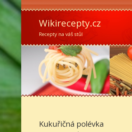
Wikirecepty.cz
Recepty na váš stůl
Kukuřičná polévka