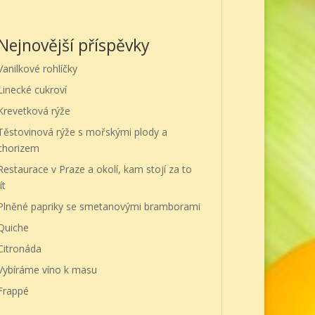
Nejnovější příspěvky
Vanilkové rohlíčky
Linecké cukroví
Krevetková rýže
Těstovinová rýže s mořskými plody a
chorizem
Restaurace v Praze a okolí, kam stojí za to
ít
Plněné papriky se smetanovými bramborami
Quiche
Citronáda
Vybíráme víno k masu
Frappé