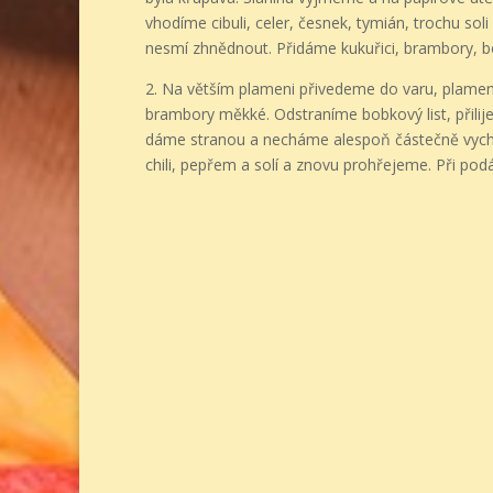
vhodíme cibuli, celer, česnek, tymián, trochu sol
nesmí zhnědnout. Přidáme kukuřici, brambory, b
2. Na větším plameni přivedeme do varu, plamen
brambory měkké. Odstraníme bobkový list, přilij
dáme stranou a necháme alespoň částečně vych
chili, pepřem a solí a znovu prohřejeme. Při pod