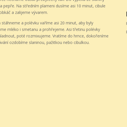
i a pepře. Na středním plameni dusíme asi 10 minut, cibule
obkáč a zalijeme vývarem.
 stáhneme a polévku vaříme asi 20 minut, aby byly
eme mléko i smetanu a prohřejeme. Asi třetinu polévky
ladnout, poté rozmixujeme. Vratíme do hrnce, dokořeníme
ávání ozdobíme slaninou, pažitkou nebo cibulkou.