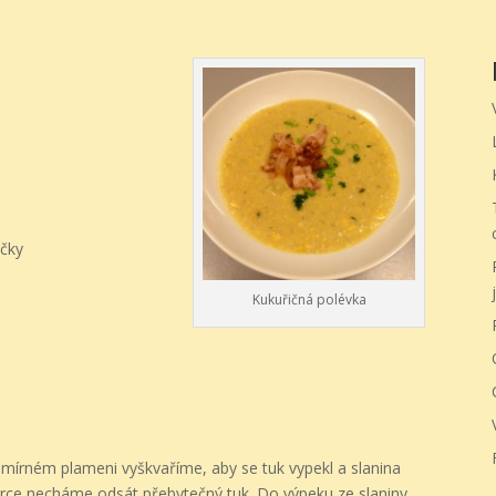
ičky
j
Kukuřičná polévka
u
a mírném plameni vyškvaříme, aby se tuk vypekl a slanina
ěrce necháme odsát přebytečný tuk. Do výpeku ze slaniny