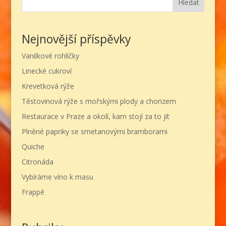
Hledat
Nejnovější příspěvky
Vanilkové rohlíčky
Linecké cukroví
Krevetková rýže
Těstovinová rýže s mořskými plody a chorizem
Restaurace v Praze a okolí, kam stojí za to jít
Plněné papriky se smetanovými bramborami
Quiche
Citronáda
Vybíráme víno k masu
Frappé