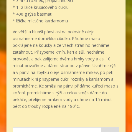
* 3 hrsti rozinek, propláchnutých
* 1–2 lžíce krupicového cukru
* 400 g rýže basmati
* lžička mletého kardamomu
Ve větší a hlubší pánvi asi na polovině oleje
osmahneme doměkka cibulku. Přidáme maso
pokrájené na kousky a ze všech stran ho necháme
zatáhnout. Přisypeme kmín, kari a sůl, necháme
provonět a pak zalijeme dvěma hrnky vody a asi 10
minut povaříme a dáme stranou z pánve. Uvaříme rýži
a v pánvi na zbytku oleje osmahneme mrkev, po pěti
minutách k ní přisypeme cukr, rozinky a kardamom a
promícháme. Ke směsi na pánvi přidáme kuřecí maso s
koření, promícháme s rýži a celou směs dáme do
pekáče, přelijeme hrnkem vody a dáme na 15 minut
péct do trouby rozpálené na 180°C.