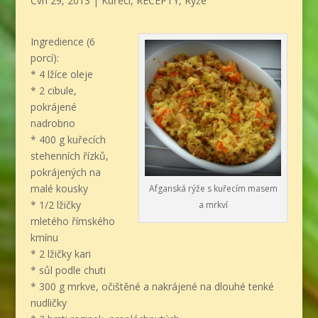
Čvn 29, 2013
|
Kuřecí
,
RECEPTY
,
Rýže
Ingredience (6
porcí):
* 4 lžíce oleje
* 2 cibule,
pokrájené
nadrobno
* 400 g kuřecích
stehenních řízků,
pokrájených na
malé kousky
Afganská rýže s kuřecím masem
* 1/2 lžičky
a mrkví
mletého římského
kmínu
* 2 lžičky kari
* sůl podle chuti
* 300 g mrkve, očištěné a nakrájené na dlouhé tenké
nudličky