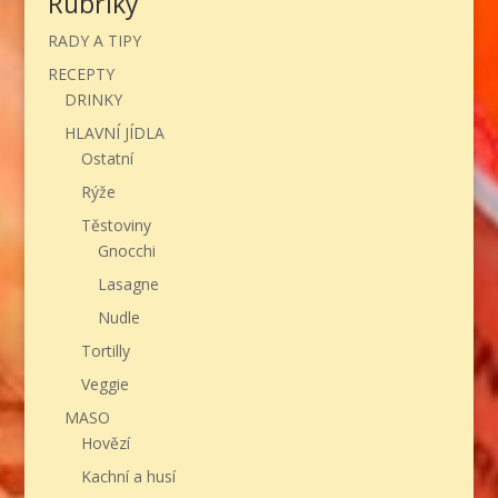
Rubriky
RADY A TIPY
RECEPTY
DRINKY
HLAVNÍ JÍDLA
Ostatní
Rýže
Těstoviny
Gnocchi
Lasagne
Nudle
Tortilly
Veggie
MASO
Hovězí
Kachní a husí