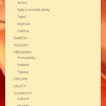
Kuřecí
Ryby a mořské plody
Telecí
Vepřové
Zvěřina
OMÁČKY
POLÉVKY
PŘEDKRMY
Pomazánky
Snídaně
Tapasy
PŘÍLOHY
SALÁTY
SLADKOSTI
Cukroví
Dezerty