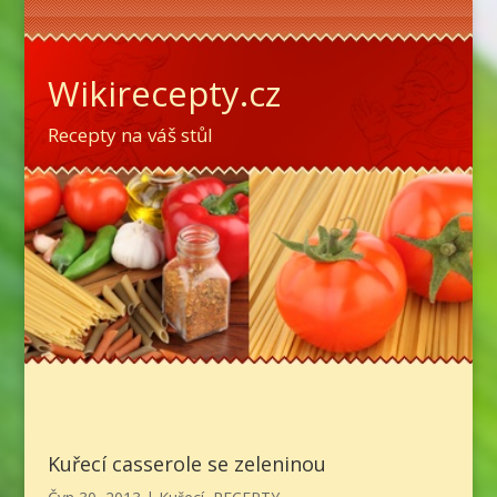
Wikirecepty.cz
Recepty na váš stůl
Kuřecí casserole se zeleninou