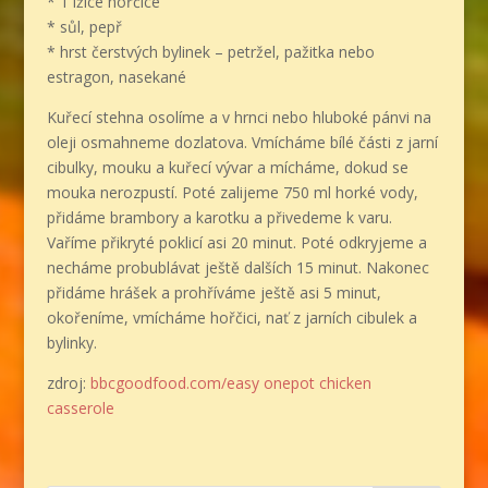
* 1 lžíce hořčice
* sůl, pepř
* hrst čerstvých bylinek – petržel, pažitka nebo
estragon, nasekané
Kuřecí stehna osolíme a v hrnci nebo hluboké pánvi na
oleji osmahneme dozlatova. Vmícháme bílé části z jarní
cibulky, mouku a kuřecí vývar a mícháme, dokud se
mouka nerozpustí. Poté zalijeme 750 ml horké vody,
přidáme brambory a karotku a přivedeme k varu.
Vaříme přikryté poklicí asi 20 minut. Poté odkryjeme a
necháme probublávat ještě dalších 15 minut. Nakonec
přidáme hrášek a prohříváme ještě asi 5 minut,
okořeníme, vmícháme hořčici, nať z jarních cibulek a
bylinky.
zdroj:
bbcgoodfood.com/easy onepot chicken
casserole