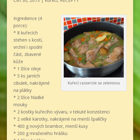
Čvn 30, 2013
|
Kuřecí
,
RECEPTY
Ingredience (4
porce):
* 8 kuřecích
stehen s kostí,
vrchní i spodní
část, zbavené
kůže
* 1 lžíce oleje
* 5 ks jarních
cibulek, nakrájené
Kuřecí casserole se zeleninou
na plátky
* 2 lžíce hladké
mouky
* 2 kostky kuřecího vývaru, v tekuté konzistenci
* 2 velké karotky, nakrájené na menší špalíčky
* 400 g nových brambor, menší kusy
* 200 g mraženého hrášku