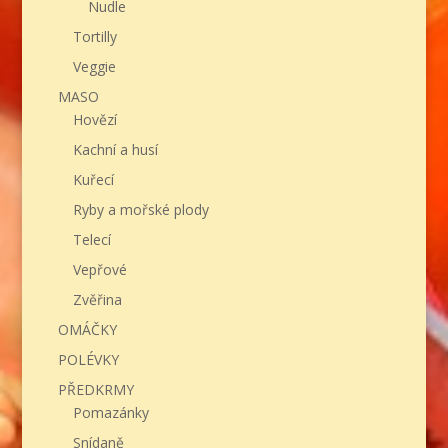
Nudle
Tortilly
Veggie
MASO
Hovězí
Kachní a husí
Kuřecí
Ryby a mořské plody
Telecí
Vepřové
Zvěřina
OMÁČKY
POLÉVKY
PŘEDKRMY
Pomazánky
Snídaně