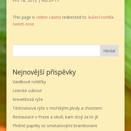
Pro 18, 2012
|
RECEPTY
This page is
online casino
redirected to
:kuřecí-tortilla-
sweet-sour
.
Hledat
Nejnovější příspěvky
Vanilkové rohlíčky
Linecké cukroví
Krevetková rýže
Těstovinová rýže s mořskými plody a chorizem
Restaurace v Praze a okolí, kam stojí za to jít
Plněné papriky se smetanovými bramborami