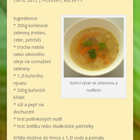
Čvn 6, 2012
|
POLÉVKY
,
RECEPTY
Ingredience:
* 300g kořenové
zeleniny (mrkev,
celer, petržel)
* trocha másla
nebo olivového
oleje na osmažení
zeleniny
* 1,2l kuřecího
vývaru
Kuřecí vývar se zeleninou a
* 500g kuřecích
nudlemi
křídel
* sůl a pepř na
dochucení
* hrst polévkových nudlí
* hrst šnitlíku nebo hladkolisté petrželky
Křídla vložíme do hrnce s 1,5l vody a pomalu