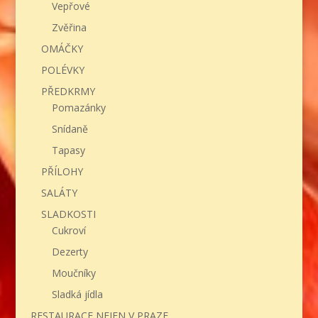
Vepřové
Zvěřina
OMÁČKY
POLÉVKY
PŘEDKRMY
Pomazánky
Snídaně
Tapasy
PŘÍLOHY
SALÁTY
SLADKOSTI
Cukroví
Dezerty
Moučníky
Sladká jídla
RESTAURACE NEJEN V PRAZE