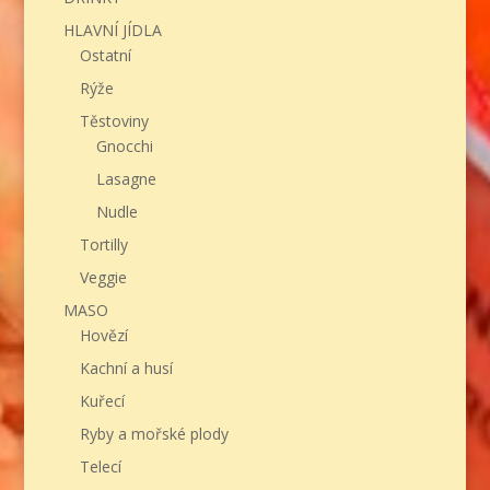
HLAVNÍ JÍDLA
Ostatní
Rýže
Těstoviny
Gnocchi
Lasagne
Nudle
Tortilly
Veggie
MASO
Hovězí
Kachní a husí
Kuřecí
Ryby a mořské plody
Telecí