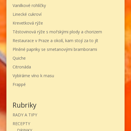
Vanilkové rohlíčky
Linecké cukroví
Krevetková rýže
Těstovinová rýže s mořskými plody a chorizem
Restaurace v Praze a okolí, kam stojí za to jít
Plněné papriky se smetanovými bramborami
Quiche
Citronáda
Vybíráme víno k masu
Frappé
Rubriky
RADY A TIPY
RECEPTY
DRINKY