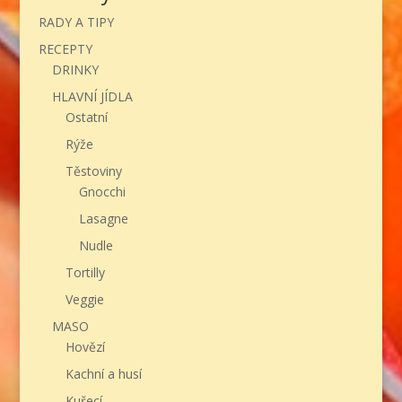
RADY A TIPY
RECEPTY
DRINKY
HLAVNÍ JÍDLA
Ostatní
Rýže
Těstoviny
Gnocchi
Lasagne
Nudle
Tortilly
Veggie
MASO
Hovězí
Kachní a husí
Kuřecí