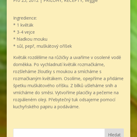
Pro 25, 2012
|
PŘÍLOHY
,
RECEPTY
,
Veggie
Ingredience:
* 1 květák
* 3-4 vejce
* hladkou mouku
* sůl, pepř, muškátový oříšek
Květák rozdělíme na růžičky a uvaříme v osolené vodě
doměkka. Po vychladnutí květák rozmačkáme,
rozšleháme žloutky s moukou a smícháme s
rozmačkaným květákem. Osolíme, opepříme a přidáme
špetku muškátového oříšku. Z bílků ušleháme sníh a
vmícháme do směsi. Vytvoříme placičky a pečeme na
rozpáleném oleji. Přebytečný tuk odsajeme pomocí
kuchyňského papiru a podáváme.
Hledat