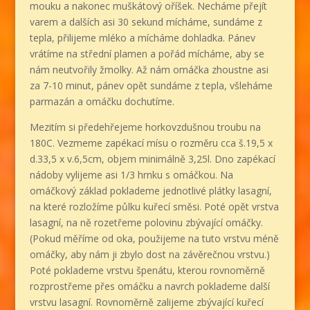
mouku a nakonec muškátový oříšek. Necháme přejít
varem a dalších asi 30 sekund mícháme, sundáme z
tepla, přilijeme mléko a mícháme dohladka. Pánev
vrátíme na střední plamen a pořád mícháme, aby se
nám neutvořily žmolky. Až nám omáčka zhoustne asi
za 7-10 minut, pánev opět sundáme z tepla, všleháme
parmazán a omáčku dochutíme.
Mezitím si předehřejeme horkovzdušnou troubu na
180C. Vezmeme zapékací mísu o rozměru cca š.19,5 x
d.33,5 x v.6,5cm, objem minimálně 3,25l. Dno zapékací
nádoby vylijeme asi 1/3 hrnku s omáčkou. Na
omáčkový základ poklademe jednotlivé plátky lasagní,
na které rozložíme půlku kuřecí směsi. Poté opět vrstva
lasagní, na ně rozetřeme polovinu zbývající omáčky.
(Pokud měříme od oka, použijeme na tuto vrstvu méně
omáčky, aby nám ji zbylo dost na závěrečnou vrstvu.)
Poté poklademe vrstvu špenátu, kterou rovnoměrně
rozprostřeme přes omáčku a navrch poklademe další
vrstvu lasagní. Rovnoměrně zalijeme zbývající kuřecí