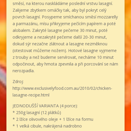
směsí, na kterou naskládáme poslední vrstvu lasagní.
Zalijeme zbytkem omáčky tak, aby byl pokryt celý
povrch lasagní. Posypeme smíchanou směsí mozzarelly
a parmazánu, mísu přikryjeme pečícím papírem a poté
alobalem. Zakryté lasagne pečeme 30 minut, poté
odkryjeme a nezakryté pečeme další 20-30 minut,
dokud sýr nezačne zlátnout a lasagne nezměknou
(otestovat můžeme nožem). Hotové lasagne vyjmeme
z trouby a než budeme servírovat, necháme 10 minut
odpočinout, aby hmota zpevnila a při porcování se nám
nerozpadla.
Zdroj:
http://www.exclusivelyfood.com.au/2010/02/chicken-
lasagne-recipe.html
JEDNODUŠŠÍ VARIANTA (4 porce):
* 250g lasagní (12 plátků)
* 2 lžíce olivového oleje + 1 lžíce na formu
* 1 velká cibule, nakrájená nadrobno