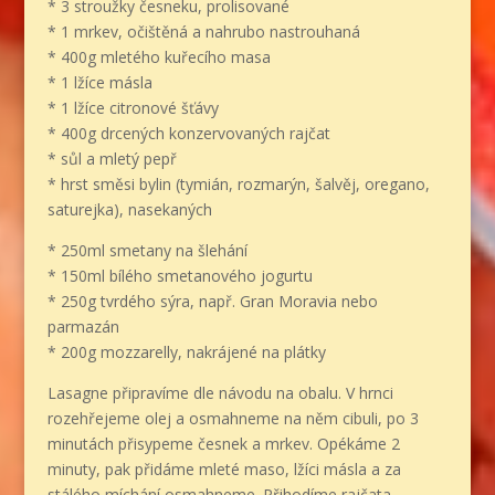
* 3 stroužky česneku, prolisované
* 1 mrkev, očištěná a nahrubo nastrouhaná
* 400g mletého kuřecího masa
* 1 lžíce másla
* 1 lžíce citronové šťávy
* 400g drcených konzervovaných rajčat
* sůl a mletý pepř
* hrst směsi bylin (tymián, rozmarýn, šalvěj, oregano,
saturejka), nasekaných
* 250ml smetany na šlehání
* 150ml bílého smetanového jogurtu
* 250g tvrdého sýra, např. Gran Moravia nebo
parmazán
* 200g mozzarelly, nakrájené na plátky
Lasagne připravíme dle návodu na obalu. V hrnci
rozehřejeme olej a osmahneme na něm cibuli, po 3
minutách přisypeme česnek a mrkev. Opékáme 2
minuty, pak přidáme mleté maso, lžíci másla a za
stálého míchání osmahneme. Přihodíme rajčata,