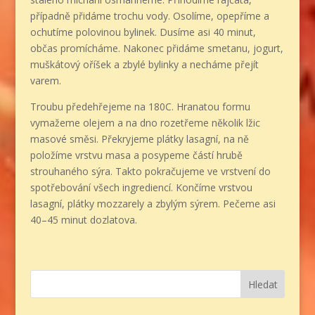
případně přidáme trochu vody. Osolíme, opepříme a
ochutíme polovinou bylinek. Dusíme asi 40 minut,
občas promícháme. Nakonec přidáme smetanu, jogurt,
muškátový oříšek a zbylé bylinky a necháme přejít
varem.
Troubu předehřejeme na 180C. Hranatou formu
vymažeme olejem a na dno rozetřeme několik lžic
masové směsi. Překryjeme plátky lasagní, na ně
položíme vrstvu masa a posypeme částí hrubě
strouhaného sýra. Takto pokračujeme ve vrstvení do
spotřebování všech ingrediencí. Končíme vrstvou
lasagní, plátky mozzarely a zbylým sýrem. Pečeme asi
40–45 minut dozlatova.
Hledat