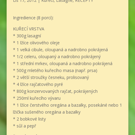
Lis 17, 2012
|
Kuřecí
,
Lasagne
,
RECEPTY
Ingredience (8 porcí):
KUŘECÍ VRSTVA
* 300g lasagní
* 1 lžíce olivového oleje
* 1 velká cibule, oloupaná a nadrobno pokrájená
* 1/2 celeru, oloupaný a nadrobno pokrájený
* 1 střední mrkev, oloupaná a nadrobno pokrájená
* 500g mletého kuřecího masa (např. prsa)
* 2 větší stroužky česneku, prolisovaný
* 4 lžíce rajčatového pyré
* 800g konzervovaných rajčat, pokrájených
* 250ml kuřecího vývaru
* 1 lžíce čerstvého oregána a bazalky, posekáné nebo 1
lžička sušeného oregána a bazalky
* 2 bobkové listy
* sůl a pepř