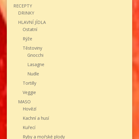
RECEPTY
DRINKY
HLAVNÍ JÍDLA
Ostatní
Rýže
Těstoviny
Gnocchi
Lasagne
Nudle
Tortilly
Veggie
MASO
Hovězí
Kachní a husí
Kuřecí
Ryby a mořské plody