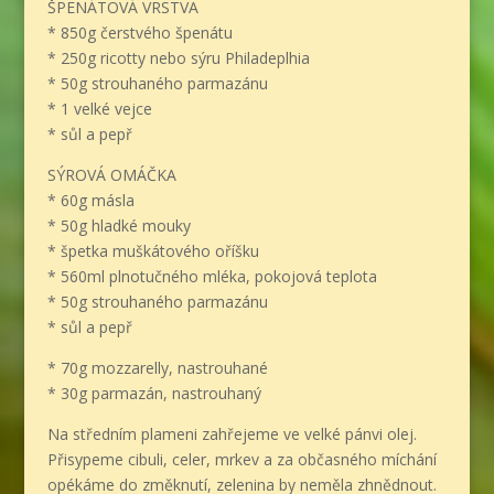
ŠPENÁTOVÁ VRSTVA
* 850g čerstvého špenátu
* 250g ricotty nebo sýru Philadeplhia
* 50g strouhaného parmazánu
* 1 velké vejce
* sůl a pepř
SÝROVÁ OMÁČKA
* 60g másla
* 50g hladké mouky
* špetka muškátového oříšku
* 560ml plnotučného mléka, pokojová teplota
* 50g strouhaného parmazánu
* sůl a pepř
* 70g mozzarelly, nastrouhané
* 30g parmazán, nastrouhaný
Na středním plameni zahřejeme ve velké pánvi olej.
Přisypeme cibuli, celer, mrkev a za občasného míchání
opékáme do změknutí, zelenina by neměla zhnědnout.