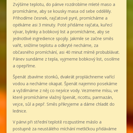
Zvýšíme teplotu, do pánve rozdrobíme mleté maso a
promícháme, aby se kousky masa od sebe oddělily.
Přihodíme česnek, rajčatové pyré, promícháme a
opékáme asi 3 minuty. Poté přidáme rajčata, kuřecí
vývar, bylinky a bobkový list a promícháme, aby se
jednotlivé ingredience spojily. Jakmile se začne směs
vařit, snížíme teplotu a odkryté necháme, za
občasného promíchání, asi 40 minut mírně probublávat.
Pánev sundáme z tepla, vyjmeme bobkový list, osolíme
a opepříme.
Špenát zbavíme stonků, dvakrát propláchneme vařící
vodou a necháme okapat. Špenát najemno posekáme
a vyždímáme z něj co nejvíce vody. Vezmeme mísu, ve
které promícháme vlažný špenát, ricottu, parmazán,
vejce, sůl a pepř. Směs přikryjeme a dáme chladit do
lednice.
V pánvi při střední teplotě rozpustíme máslo a
postupně za neustálého míchání metličkou přidáváme