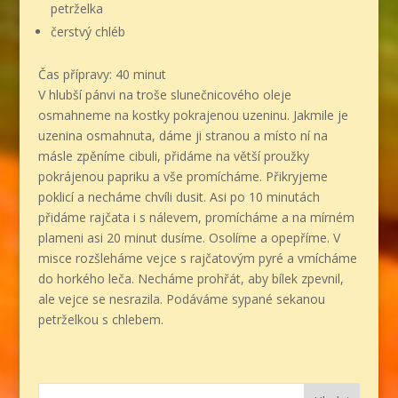
petrželka
čerstvý chléb
Čas přípravy: 40 minut
V hlubší pánvi na troše slunečnicového oleje
osmahneme na kostky pokrajenou uzeninu. Jakmile je
uzenina osmahnuta, dáme ji stranou a místo ní na
másle zpěníme cibuli, přidáme na větší proužky
pokrájenou papriku a vše promícháme. Přikryjeme
poklicí a necháme chvíli dusit. Asi po 10 minutách
přidáme rajčata i s nálevem, promícháme a na mírném
plameni asi 20 minut dusíme. Osolíme a opepříme. V
misce rozšleháme vejce s rajčatovým pyré a vmícháme
do horkého leča. Necháme prohřát, aby bílek zpevnil,
ale vejce se nesrazila. Podáváme sypané sekanou
petrželkou s chlebem.