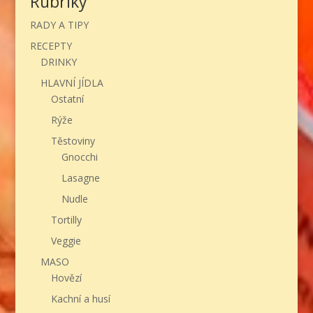
Rubriky
RADY A TIPY
RECEPTY
DRINKY
HLAVNÍ JÍDLA
Ostatní
Rýže
Těstoviny
Gnocchi
Lasagne
Nudle
Tortilly
Veggie
MASO
Hovězí
Kachní a husí