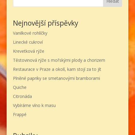
Hledat
Nejnovější příspěvky
Vanilkové rohlíčky
Linecké cukroví
Krevetková rýže
Těstovinová rýže s mořskými plody a chorizem
Restaurace v Praze a okolí, kam stojí za to jít
Plněné papriky se smetanovými bramborami
Quiche
Citronáda
Vybíráme víno k masu
Frappé