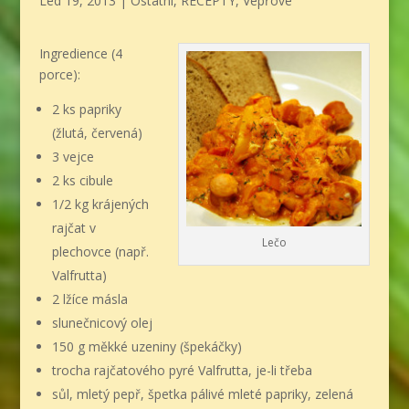
Led 19, 2013
|
Ostatní
,
RECEPTY
,
Vepřové
Ingredience (4
porce):
2 ks papriky
(žlutá, červená)
3 vejce
2 ks cibule
1/2 kg krájených
rajčat v
Lečo
plechovce (např.
Valfrutta)
2 lžíce másla
slunečnicový olej
150 g měkké uzeniny (špekáčky)
trocha rajčatového pyré Valfrutta, je-li třeba
sůl, mletý pepř, špetka pálivé mleté papriky, zelená