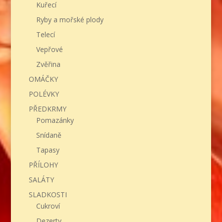
Kuřecí
Ryby a mořské plody
Telecí
Vepřové
Zvěřina
OMÁČKY
POLÉVKY
PŘEDKRMY
Pomazánky
Snídaně
Tapasy
PŘÍLOHY
SALÁTY
SLADKOSTI
Cukroví
Dezerty