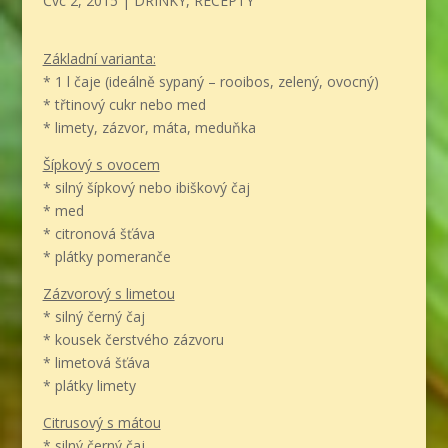
Čvc 2, 2015
|
DRINKY
,
RECEPTY
Základní varianta:
* 1 l čaje (ideálně sypaný – rooibos, zelený, ovocný)
* třtinový cukr nebo med
* limety, zázvor, máta, meduňka
Šípkový s ovocem
* silný šípkový nebo ibiškový čaj
* med
* citronová šťáva
* plátky pomeranče
Zázvorový s limetou
* silný černý čaj
* kousek čerstvého zázvoru
* limetová šťáva
* plátky limety
Citrusový s mátou
* silný černý čaj