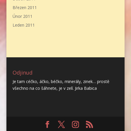
Březen 2011
Únor 2011
Leden 2011
Odjinud
Je tam céčko, áčko, béčko, minerály, zinek… prostě
všechno na co šáhnete, je v zelí. Jirka Babica