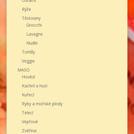
Ostatní
Rýže
Těstoviny
Gnocchi
Lasagne
Nudle
Tortilly
Veggie
MASO
Hovězí
Kachní a husí
Kuřecí
Ryby a mořské plody
Telecí
Vepřové
Zvěřina