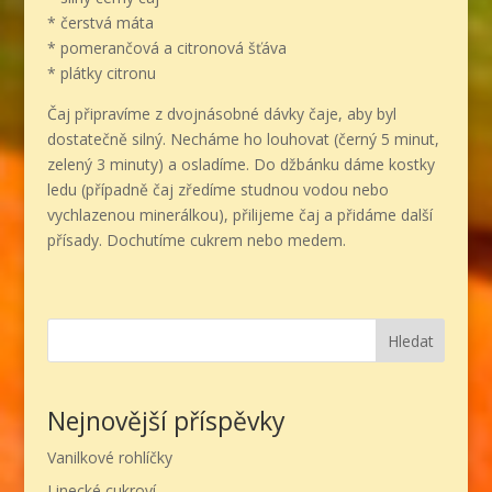
* čerstvá máta
* pomerančová a citronová šťáva
* plátky citronu
Čaj připravíme z dvojnásobné dávky čaje, aby byl
dostatečně silný. Necháme ho louhovat (černý 5 minut,
zelený 3 minuty) a osladíme. Do džbánku dáme kostky
ledu (případně čaj zředíme studnou vodou nebo
vychlazenou minerálkou), přilijeme čaj a přidáme další
přísady. Dochutíme cukrem nebo medem.
Hledat
Nejnovější příspěvky
Vanilkové rohlíčky
Linecké cukroví