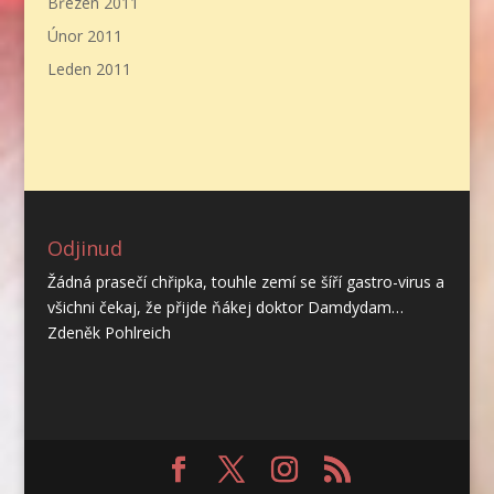
Březen 2011
Únor 2011
Leden 2011
Odjinud
Žádná prasečí chřipka, touhle zemí se šíří gastro-virus a
všichni čekaj, že přijde ňákej doktor Damdydam…
Zdeněk Pohlreich