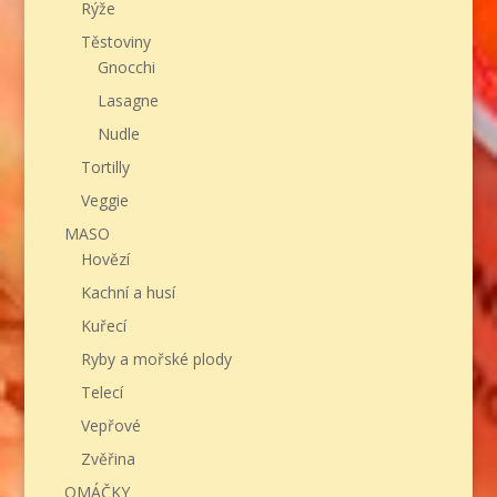
Rýže
Těstoviny
Gnocchi
Lasagne
Nudle
Tortilly
Veggie
MASO
Hovězí
Kachní a husí
Kuřecí
Ryby a mořské plody
Telecí
Vepřové
Zvěřina
OMÁČKY