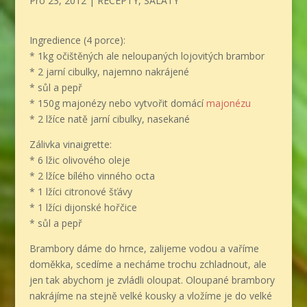
Pro 23, 2012
|
RECEPTY
,
SALÁTY
Ingredience (4 porce):
* 1kg očištěných ale neloupaných lojovitých brambor
* 2 jarní cibulky, najemno nakrájené
* sůl a pepř
* 150g majonézy nebo vytvořit domácí
majonézu
* 2 lžíce natě jarní cibulky, nasekané
Zálivka vinaigrette:
* 6 lžic olivového oleje
* 2 lžíce bílého vinného octa
* 1 lžíci citronové šťávy
* 1 lžíci dijonské hořčice
* sůl a pepř
Brambory dáme do hrnce, zalijeme vodou a vaříme
doměkka, scedíme a necháme trochu zchladnout, ale
jen tak abychom je zvládli oloupat. Oloupané brambory
nakrájíme na stejně velké kousky a vložíme je do velké