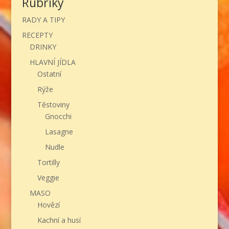
Rubriky
RADY A TIPY
RECEPTY
DRINKY
HLAVNÍ JÍDLA
Ostatní
Rýže
Těstoviny
Gnocchi
Lasagne
Nudle
Tortilly
Veggie
MASO
Hovězí
Kachní a husí