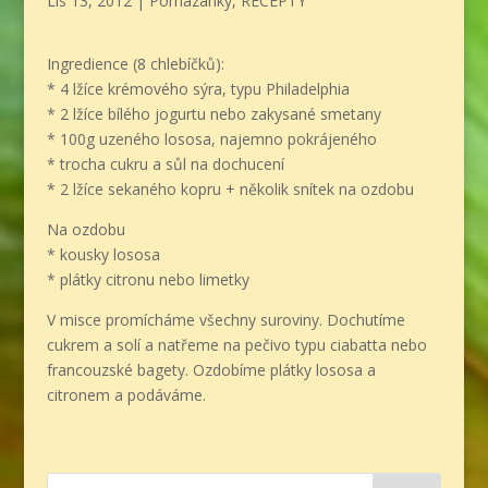
Lis 13, 2012
|
Pomazánky
,
RECEPTY
Ingredience (8 chlebíčků):
* 4 lžíce krémového sýra, typu Philadelphia
* 2 lžíce bílého jogurtu nebo zakysané smetany
* 100g uzeného lososa, najemno pokrájeného
* trocha cukru a sůl na dochucení
* 2 lžíce sekaného kopru + několik snítek na ozdobu
Na ozdobu
* kousky lososa
* plátky citronu nebo limetky
V misce promícháme všechny suroviny. Dochutíme
cukrem a solí a natřeme na pečivo typu ciabatta nebo
francouzské bagety. Ozdobíme plátky lososa a
citronem a podáváme.