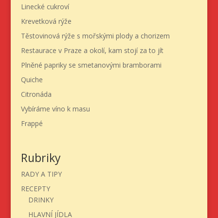
Linecké cukroví
Krevetková rýže
Těstovinová rýže s mořskými plody a chorizem
Restaurace v Praze a okolí, kam stojí za to jít
Plněné papriky se smetanovými bramborami
Quiche
Citronáda
Vybíráme víno k masu
Frappé
Rubriky
RADY A TIPY
RECEPTY
DRINKY
HLAVNÍ JÍDLA