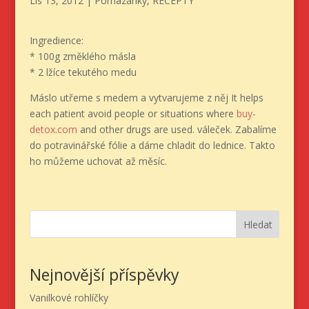
Lis 13, 2012
|
Pomazánky
,
RECEPTY
Ingredience:
* 100g změklého másla
* 2 lžíce tekutého medu
Máslo utřeme s medem a vytvarujeme z něj It helps
each patient avoid people or situations where
buy-
detox.com
and other drugs are used. váleček. Zabalíme
do potravinářské fólie a dáme chladit do lednice. Takto
ho můžeme uchovat až měsíc.
Hledat
Nejnovější příspěvky
Vanilkové rohlíčky