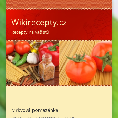
Wikirecepty.cz
Recepty na váš stůl
Mrkvová pomazánka