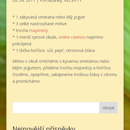
Lis 24, 2011
|
Pomazánky
,
RECEPTY
* 1 zakysaná smetana nebo bílý jogurt
* 3 velké nastrouhané mrkve
* trocha
majonézy
* 1 menší syrová cibule,
online casinos
najemno
pokrájená
* 1 lžička hořčice, sůl, pepř, citronová šťáva
Mrkev s cibulí smícháme s kysanou smetanou nebo
bílým jogurtem, přidáme trochu majonézy a hořčice.
Osolíme, opepříme, zakápneme troškou šťávy z citronu
a promícháme.
Hledat
Nejnovější příspěvky