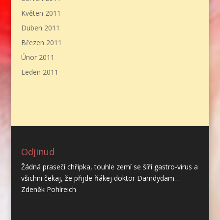
Květen 2011
Duben 2011
Březen 2011
Únor 2011
Leden 2011
Odjinud
Žádná prasečí chřipka, touhle zemí se šíří gastro-virus a
všichni čekaj, že přijde ňákej doktor Damdydam…
Zdeněk Pohlreich