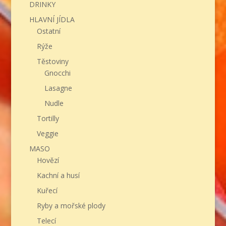
DRINKY
HLAVNÍ JÍDLA
Ostatní
Rýže
Těstoviny
Gnocchi
Lasagne
Nudle
Tortilly
Veggie
MASO
Hovězí
Kachní a husí
Kuřecí
Ryby a mořské plody
Telecí