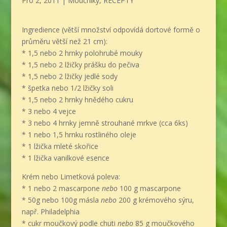
Pro 2, 2011
|
Moučníky
,
RECEPTY
Ingredience (větší množství odpovídá dortové formě o
průměru větší než 21 cm):
* 1,5 nebo 2 hrnky polohrubé mouky
* 1,5 nebo 2 lžičky prášku do pečiva
* 1,5 nebo 2 lžičky jedlé sody
* špetka nebo 1/2 lžičky soli
* 1,5 nebo 2 hrnky hnědého cukru
* 3 nebo 4 vejce
* 3 nebo 4 hrnky jemně strouhané mrkve (cca 6ks)
* 1 nebo 1,5 hrnku rostliného oleje
* 1 lžička mleté skořice
* 1 lžička vanilkové esence
Krém nebo Limetková poleva:
* 1 nebo 2 mascarpone
nebo
100 g mascarpone
* 50g nebo 100g másla
nebo
200 g krémového sýru,
např. Philadelphia
* cukr moučkový podle chuti
nebo
85 g moučkového