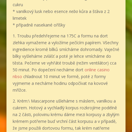
cukru
* vanilkový lusk nebo esence
nebo
kůra a šťáva z 2
limetek
* případně nasekané oříšky
1. Troubu předehřejeme na 175C a formu na dort
zlehka vymažeme a vyložíme pečícím papírem. Všechny
ingredience kromě bílků smícháme dohromady. Vaječné
bílky vyšleháme zvlášť a poté je lehce vmícháme do
těsta. Pečeme ve vyhřáté troubě (režim ventilátor) cca
50 minut. Po dopečení necháme dort
online casino
nbso
chladnout 10 minut ve formě, poté z formy
vyjmeme a necháme hodinu odpočívat na kovové
mřížce.
2. Krém:\ Mascarpone ušleháme s máslem, vanilkou a
cukrem. Hotový a vychladlý korpus rozkrojíme podélně
na 2 části, polovinu krému dáme mezi korpusy a zbylým
krémem potřeme buď vrchní část korpusu a v případě,
že jsme použili dortovou formu, tak krém natřeme