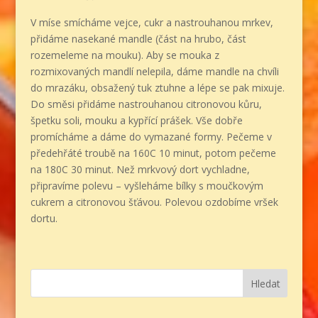
V míse smícháme vejce, cukr a nastrouhanou mrkev,
přidáme nasekané mandle (část na hrubo, část
rozemeleme na mouku). Aby se mouka z
rozmixovaných mandlí nelepila, dáme mandle na chvíli
do mrazáku, obsažený tuk ztuhne a lépe se pak mixuje.
Do směsi přidáme nastrouhanou citronovou kůru,
špetku soli, mouku a kypřící prášek. Vše dobře
promícháme a dáme do vymazané formy. Pečeme v
předehřáté troubě na 160C 10 minut, potom pečeme
na 180C 30 minut. Než mrkvový dort vychladne,
připravíme polevu – vyšleháme bílky s moučkovým
cukrem a citronovou šťávou. Polevou ozdobíme vršek
dortu.
Hledat