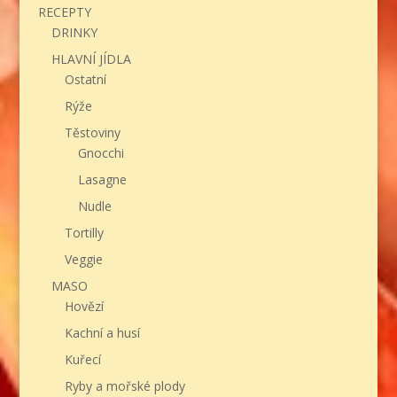
RECEPTY
DRINKY
HLAVNÍ JÍDLA
Ostatní
Rýže
Těstoviny
Gnocchi
Lasagne
Nudle
Tortilly
Veggie
MASO
Hovězí
Kachní a husí
Kuřecí
Ryby a mořské plody