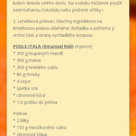
kolem dokola celého dortu. Na ozdobu můžeme použít
nastrouhanou čokoládu nebo pražené oříšky.\
2. Limetková poleva:\ Všechny ingredience na
limetkovou polevu ušleháme dohladka a potřeme jí
vrchní část a strany vychladlého korpusu.
PODLE ITALA (Emanuel Ridi)
(4 porce)
* 300 g loupaných mandlí
* 300 g mrkve
* 300 g hnědého cukru
* 80 g mouky
* 4 vejce
* špetka soli
* citronová kůra
* 1/2 prášku do pečiva
Poleva:
* 2 bílky
* 150 g moučkového cukru
* citronová šťáva