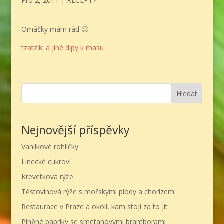
Pro 2, 2011
|
RECEPTY
Omáčky mám rád 🙂
tzatziki a jiné dipy k masu
Hledat
Nejnovější příspěvky
Vanilkové rohlíčky
Linecké cukroví
Krevetková rýže
Těstovinová rýže s mořskými plody a chorizem
Restaurace v Praze a okolí, kam stojí za to jít
Plněné papriky se smetanovými bramborami