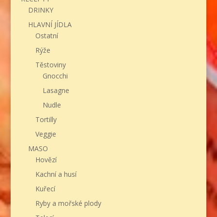
DRINKY
HLAVNÍ JÍDLA
Ostatní
Rýže
Těstoviny
Gnocchi
Lasagne
Nudle
Tortilly
Veggie
MASO
Hovězí
Kachní a husí
Kuřecí
Ryby a mořské plody