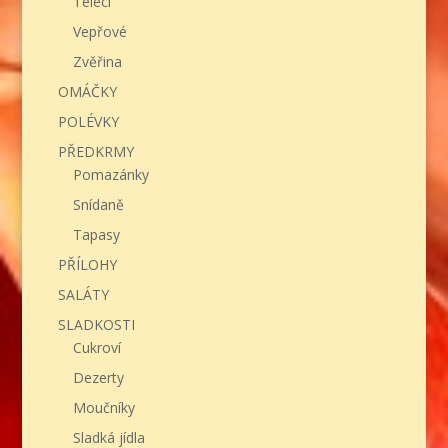
Telecí
Vepřové
Zvěřina
OMÁČKY
POLÉVKY
PŘEDKRMY
Pomazánky
Snídaně
Tapasy
PŘÍLOHY
SALÁTY
SLADKOSTI
Cukroví
Dezerty
Moučníky
Sladká jídla