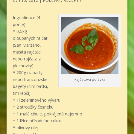
Čvn 13, 2012
|
POLÉVKY
,
RECEPTY
Ingredience (4
porce):
* 0,5kg
oloupaných rajčat
(San Marzano,
masitá rajčata
nebo rajčata z
plechovky)
* 200g ciabatty
nebo francouzské
Rajčatová polévka
bagety (čím tvrdší,
tím lepší)
* 1l zeleninového vývaru
* 2 stroužky česneku
* 1 malá cibule, pokrájená najemno
* 1 lžíce přírodního cukru
* olivový olej