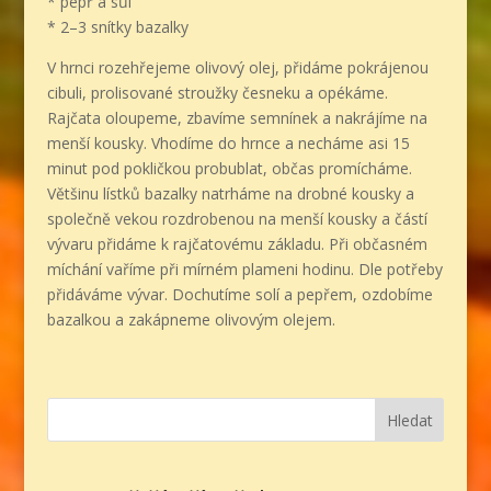
* pepř a sůl
* 2–3 snítky bazalky
V hrnci rozehřejeme olivový olej, přidáme pokrájenou
cibuli, prolisované stroužky česneku a opékáme.
Rajčata oloupeme, zbavíme semnínek a nakrájíme na
menší kousky. Vhodíme do hrnce a necháme asi 15
minut pod pokličkou probublat, občas promícháme.
Většinu lístků bazalky natrháme na drobné kousky a
společně vekou rozdrobenou na menší kousky a částí
vývaru přidáme k rajčatovému základu. Při občasném
míchání vaříme při mírném plameni hodinu. Dle potřeby
přidáváme vývar. Dochutíme solí a pepřem, ozdobíme
bazalkou a zakápneme olivovým olejem.
Hledat