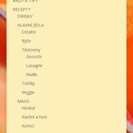
RADY A TIPY
RECEPTY
DRINKY
HLAVNÍ JÍDLA
Ostatní
Rýže
Těstoviny
Gnocchi
Lasagne
Nudle
Tortilly
Veggie
MASO
Hovězí
Kachní a husí
Kuřecí