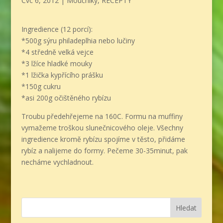
Čvc 6, 2012
|
Moučníky
,
RECEPTY
Ingredience (12 porcí):
*500g sýru philadeplhia nebo lučiny
*4 středně velká vejce
*3 lžíce hladké mouky
*1 lžička kypřícího prášku
*150g cukru
*asi 200g očištěného rybízu
Troubu předehřejeme na 160C. Formu na muffiny
vymažeme troškou slunečnicového oleje. Všechny
ingredience kromě rybízu spojíme v těsto, přidáme
rybíz a nalijeme do formy. Pečeme 30-35minut, pak
necháme vychladnout.
Hledat