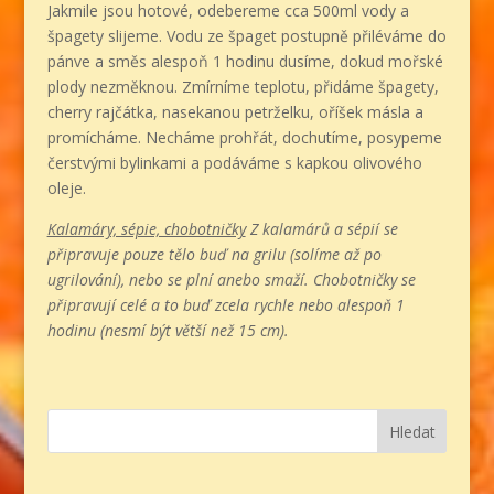
Jakmile jsou hotové, odebereme cca 500ml vody a
špagety slijeme. Vodu ze špaget postupně přiléváme do
pánve a směs alespoň 1 hodinu dusíme, dokud mořské
plody nezměknou. Zmírníme teplotu, přidáme špagety,
cherry rajčátka, nasekanou petrželku, oříšek másla a
promícháme. Necháme prohřát, dochutíme, posypeme
čerstvými bylinkami a podáváme s kapkou olivového
oleje.
Kalamáry, sépie, chobotničky
Z kalamárů a sépií se
připravuje pouze tělo buď na grilu (solíme až po
ugrilování), nebo se plní anebo smaží. Chobotničky se
připravují celé a to buď zcela rychle nebo alespoň 1
hodinu (nesmí být větší než 15 cm).
Hledat