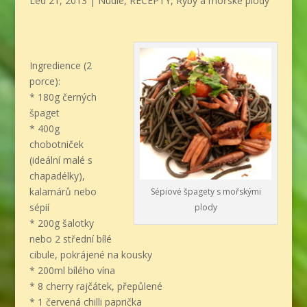
Led 21, 2013
|
Nudle
,
RECEPTY
,
Ryby a mořské plody
Ingredience (2
porce):
* 180g černých
špaget
* 400g
chobotniček
(ideální malé s
chapadélky),
kalamárů nebo
Sépiové špagety s mořskými
sépií
plody
* 200g šalotky
nebo 2 střední bílé
cibule, pokrájené na kousky
* 200ml bílého vína
* 8 cherry rajčátek, přepůlené
* 1 červená chilli paprička