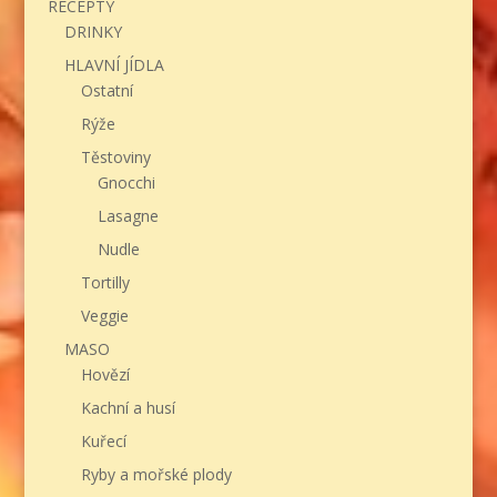
RECEPTY
DRINKY
HLAVNÍ JÍDLA
Ostatní
Rýže
Těstoviny
Gnocchi
Lasagne
Nudle
Tortilly
Veggie
MASO
Hovězí
Kachní a husí
Kuřecí
Ryby a mořské plody