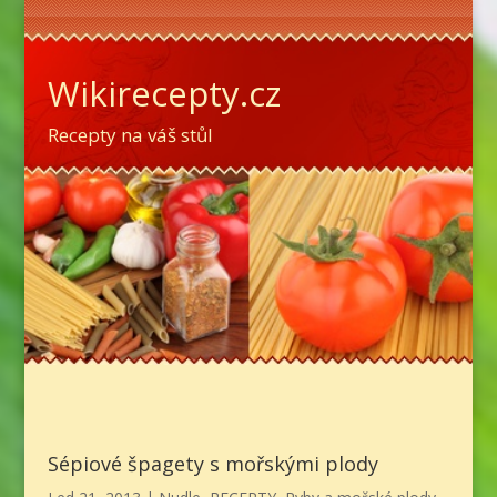
Wikirecepty.cz
Recepty na váš stůl
Sépiové špagety s mořskými plody