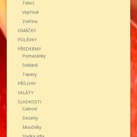
Telecí
Vepřové
Zvěřina
OMÁČKY
POLÉVKY
PŘEDKRMY
Pomazánky
Snídaně
Tapasy
PŘÍLOHY
SALÁTY
SLADKOSTI
Cukroví
Dezerty
Moučníky
Sladká jídla