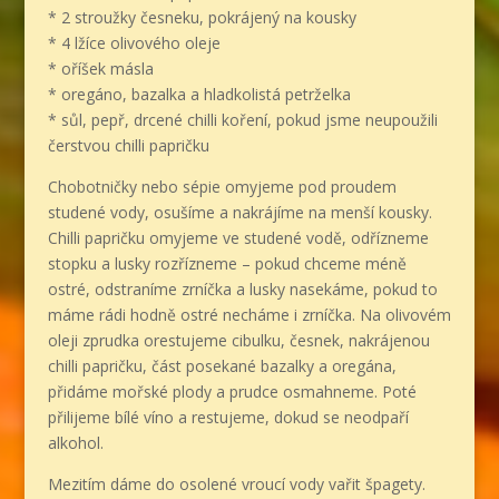
* 2 stroužky česneku, pokrájený na kousky
* 4 lžíce olivového oleje
* oříšek másla
* oregáno, bazalka a hladkolistá petrželka
* sůl, pepř, drcené chilli koření, pokud jsme neupoužili
čerstvou chilli papričku
Chobotničky nebo sépie omyjeme pod proudem
studené vody, osušíme a nakrájíme na menší kousky.
Chilli papričku omyjeme ve studené vodě, odřízneme
stopku a lusky rozřízneme – pokud chceme méně
ostré, odstraníme zrníčka a lusky nasekáme, pokud to
máme rádi hodně ostré necháme i zrníčka. Na olivovém
oleji zprudka orestujeme cibulku, česnek, nakrájenou
chilli papričku, část posekané bazalky a oregána,
přidáme mořské plody a prudce osmahneme. Poté
přilijeme bílé víno a restujeme, dokud se neodpaří
alkohol.
Mezitím dáme do osolené vroucí vody vařit špagety.