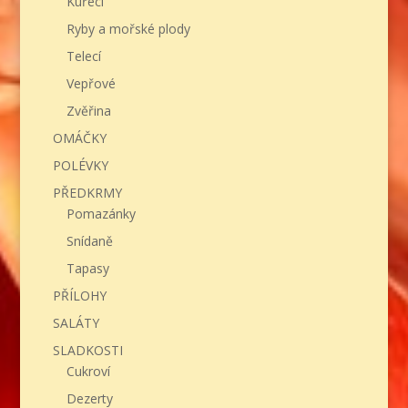
Kuřecí
Ryby a mořské plody
Telecí
Vepřové
Zvěřina
OMÁČKY
POLÉVKY
PŘEDKRMY
Pomazánky
Snídaně
Tapasy
PŘÍLOHY
SALÁTY
SLADKOSTI
Cukroví
Dezerty