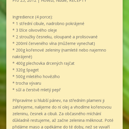
Pro 25, 2012
|
Hovězí
,
Nudle
,
RECEPTY
Ingredience (4 porce):
* 1 střední cibule, nadrobno pokrájené
* 3 lžíce olivového oleje
* 2 stroužky česneku, oloupané a prolisované
* 200ml červeného vína (můžeme vynechat)
* 200g kořenové zeleniny (namleté nebo najemno
nakrájené)
* 400g plechovka drcených rajčat
* 320g špaget
* 500g mletého hovězího
* trocha vývaru
* sůl a čerstvě mletý pepř
Připravíme si hlubší pánev, na středním plameni ji
zahřejeme, nalijeme do ní olej a vhodíme kořenovou
zeleninu, česnek a cibuli. Za občasného míchání
důkladně restujeme, až začne zelenina měknout. Poté
přidáme maso a opékáme do té doby, než se vyvaří