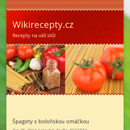
Wikirecepty.cz
Recepty na váš stůl
Špagety s boloňskou omáčkou