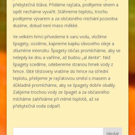
přebytečná šťáva. Přidáme rajčata, podlijeme vínem a
opět necháme vyvařit. Stáhneme teplotu, trochu
podlijeme vývarem a za občasného míchání pozvolna
dusíme, dokud není maso měkké.
Ve velkém hrnci přivedeme k varu vodu, vložíme
špagety, osolíme, kapneme kapku olivového oleje a
ztlumíme intenzitu. Špagety občas promícháme, aby se
nelepily ke dnu a vaříme, až budou „al dente“. Než
špagety scedíme, odebereme stranou hrnek vody z
hrnce. Slité těstoviny vratíme do hrnce na střední
teplotu, přelijeme je rajčatovou směsí s masem a
důkladně promícháme, aby se špagety dobře obalily.
Zalijeme trochou vody ze špaget a za občasného
mícháme zahříváme při mírné teplotě, až se
přebytečná voda odpaří.
Hledat