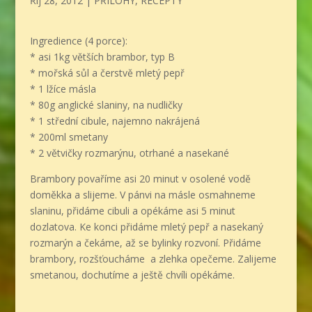
Říj 28, 2012
|
PŘÍLOHY
,
RECEPTY
Ingredience (4 porce):
* asi 1kg větších brambor, typ B
* mořská sůl a čerstvě mletý pepř
* 1 lžíce másla
* 80g anglické slaniny, na nudličky
* 1 střední cibule, najemno nakrájená
* 200ml smetany
* 2 větvičky rozmarýnu, otrhané a nasekané
Brambory povaříme asi 20 minut v osolené vodě
doměkka a slijeme. V pánvi na másle osmahneme
slaninu, přidáme cibuli a opékáme asi 5 minut
dozlatova. Ke konci přidáme mletý pepř a nasekaný
rozmarýn a čekáme, až se bylinky rozvoní. Přidáme
brambory, rozšťoucháme a zlehka opečeme. Zalijeme
smetanou, dochutíme a ještě chvíli opékáme.