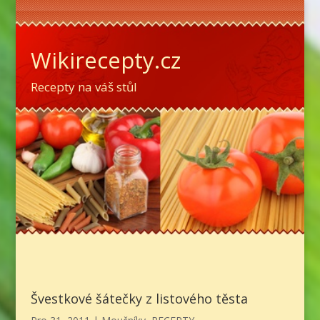
Wikirecepty.cz
Recepty na váš stůl
Švestkové šátečky z listového těsta