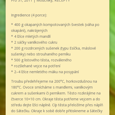
Pro 31, 2011
|
Moučníky
,
RECEPTY
Ingredience (4 porce):
* 400 g okapaných kompotovaných švestek (váha po
okapání), nakrájených
* 4 lžíce mletých mandlí
* 2 sáčky vanilkového cukru
* 200 g rozdrcených sušenek (typu Esíčka, máslové
sušenky) nebo strouhaného perníku
* 500 g listového těsta, rozváleného
* rozšlehané vejce na potření
* 2–4 lžíce nemletého máku na posypání
Troubu předehřejeme na 200°C, horkovzdušnou na
180°C. Ovoce smícháme s mandlemi, vanilkovým
cukrem a sušenkami či perníkem. Těsto rozkrájíme na
čtverce 10×10 cm. Okraje těsta potřeme vejcem a do
středu dejte lžíci náplně. Cíp těsta přeložíme přes náplň
do šátečku. Okraje k sobě dobře přitiskneme a šátečky