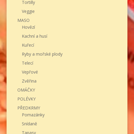
Tortilly
Veggie
MASO
Hovězí
Kachní a husí
Kuřecí
Ryby a mořské plody
Telecí
Vepřové
Zvěřina
OMÁČKY
POLÉVKY
PŘEDKRMY
Pomazánky
Snídaně
Tapasy