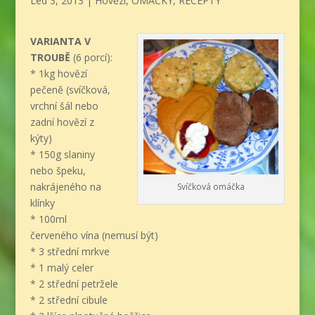
Led 3, 2013
|
Hovězí
,
OMÁČKY
,
RECEPTY
VARIANTA V
TROUBĚ
(6 porcí):
* 1kg hovězí
pečeně (svíčková,
vrchní šál nebo
zadní hovězí z
kýty)
* 150g slaniny
nebo špeku,
nakrájeného na
Svíčková omáčka
klínky
* 100ml
červeného vína (nemusí být)
* 3 střední mrkve
* 1 malý celer
* 2 střední petržele
* 2 střední cibule