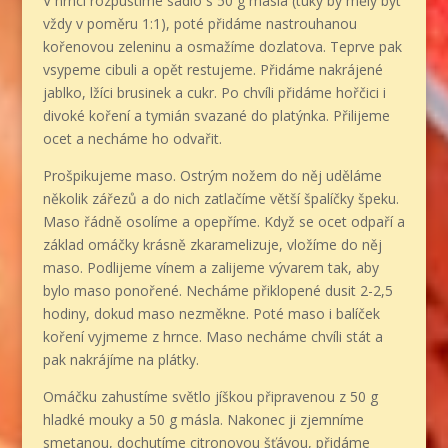
V hrnci rozpustíme sádlo s 50 g másla (tuky by měly být
vždy v poměru 1:1), poté přidáme nastrouhanou
kořenovou zeleninu a osmažíme dozlatova. Teprve pak
vsypeme cibuli a opět restujeme. Přidáme nakrájené
jablko, lžíci brusinek a cukr. Po chvíli přidáme hořčici i
divoké koření a tymián svazané do platýnka. Přilijeme
ocet a necháme ho odvařit.
Prošpikujeme maso. Ostrým nožem do něj uděláme
několik zářezů a do nich zatlačíme větší špalíčky špeku.
Maso řádně osolíme a opepříme. Když se ocet odpaří a
základ omáčky krásně zkaramelizuje, vložíme do něj
maso. Podlijeme vínem a zalijeme vývarem tak, aby
bylo maso ponořené. Necháme přiklopené dusit 2-2,5
hodiny, dokud maso nezměkne. Poté maso i balíček
koření vyjmeme z hrnce. Maso necháme chvíli stát a
pak nakrájíme na plátky.
Omáčku zahustíme světlo jíškou připravenou z 50 g
hladké mouky a 50 g másla. Nakonec ji zjemníme
smetanou, dochutíme citronovou šťávou, přidáme