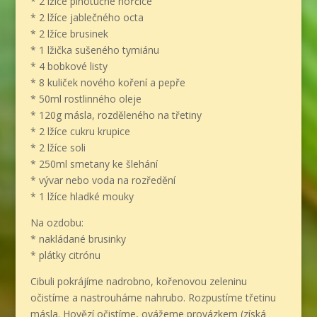
* 2 lžíce plnotučné hořčice
* 2 lžíce jablečného octa
* 2 lžíce brusinek
* 1 lžička sušeného tymiánu
* 4 bobkové listy
* 8 kuliček nového koření a pepře
* 50ml rostlinného oleje
* 120g másla, rozděleného na třetiny
* 2 lžíce cukru krupice
* 2 lžíce soli
* 250ml smetany ke šlehání
* vývar nebo voda na rozředění
* 1 lžíce hladké mouky
Na ozdobu:
* nakládané brusinky
* plátky citrónu
Cibuli pokrájíme nadrobno, kořenovou zeleninu
očistíme a nastrouháme nahrubo. Rozpustíme třetinu
másla. Hovězí očistíme, ovážeme provázkem (získá