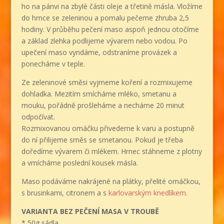
ho na pánvi na zbylé části oleje a třetině másla. Vložíme
do hrnce se zeleninou a pomalu pečeme zhruba 2,5
hodiny. V průběhu pečení maso aspoň jednou otočíme
a základ zlehka podlijeme vývarem nebo vodou. Po
upečení maso vyndáme, odstraníme provázek a
ponecháme v teple.
Ze zeleninové směsi vyjmeme koření a rozmixujeme
dohladka. Mezitím smícháme mléko, smetanu a
mouku, pořádně prošleháme a necháme 20 minut
odpočívat.
Rozmixovanou omáčku přivedeme k varu a postupně
do ní přilijeme směs se smetanou. Pokud je třeba
doředíme vývarem či mlékem. Hrnec stáhneme z plotny
a vmícháme poslední kousek másla.
Maso podáváme nakrájené na plátky, přelité omáčkou,
s brusinkami, citronem a s
karlovarským knedlíkem
.
VARIANTA BEZ PEČENÍ MASA V TROUBĚ
* 50g sádla