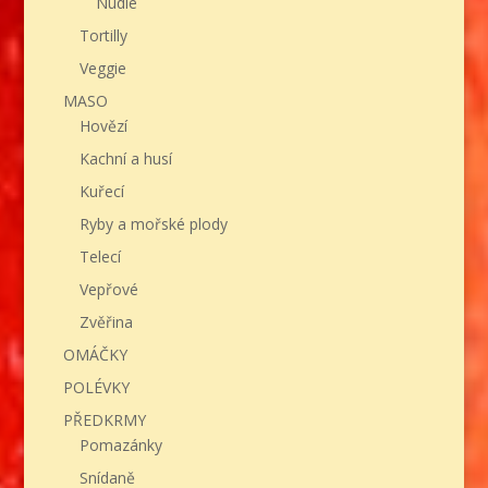
Nudle
Tortilly
Veggie
MASO
Hovězí
Kachní a husí
Kuřecí
Ryby a mořské plody
Telecí
Vepřové
Zvěřina
OMÁČKY
POLÉVKY
PŘEDKRMY
Pomazánky
Snídaně