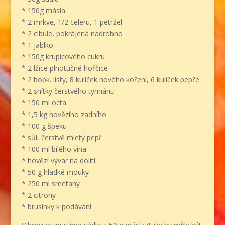
* 150g másla
* 2 mrkve, 1/2 celeru, 1 petržel
* 2 cibule, pokrájená nadrobno
* 1 jablko
* 150g krupicového cukru
* 2 lžíce plnotučné hořčice
* 2 bobk. listy, 8 kuliček nového koření, 6 kuliček pepře
* 2 snítky čerstvého tymiánu
* 150 ml octa
* 1,5 kg hovězího zadního
* 100 g špeku
* sůl, čerstvě mletý pepř
* 100 ml bílého vína
* hovězí vývar na dolití
* 50 g hladké mouky
* 250 ml smetany
* 2 citrony
* brusinky k podávání