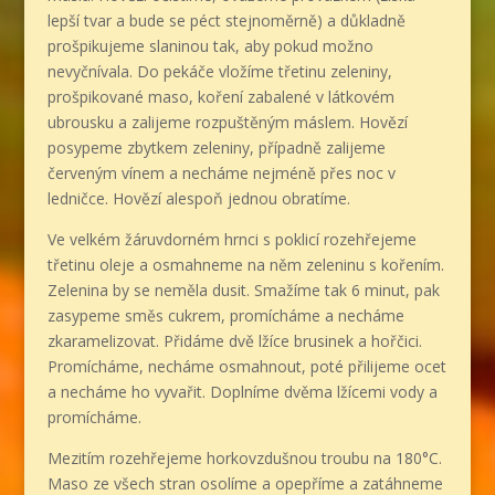
lepší tvar a bude se péct stejnoměrně) a důkladně
prošpikujeme slaninou tak, aby pokud možno
nevyčnívala. Do pekáče vložíme třetinu zeleniny,
prošpikované maso, koření zabalené v látkovém
ubrousku a zalijeme rozpuštěným máslem. Hovězí
posypeme zbytkem zeleniny, případně zalijeme
červeným vínem a necháme nejméně přes noc v
ledničce. Hovězí alespoň jednou obratíme.
Ve velkém žáruvdorném hrnci s poklicí rozehřejeme
třetinu oleje a osmahneme na něm zeleninu s kořením.
Zelenina by se neměla dusit. Smažíme tak 6 minut, pak
zasypeme směs cukrem, promícháme a necháme
zkaramelizovat. Přidáme dvě lžíce brusinek a hořčici.
Promícháme, necháme osmahnout, poté přilijeme ocet
a necháme ho vyvařit. Doplníme dvěma lžícemi vody a
promícháme.
Mezitím rozehřejeme horkovzdušnou troubu na 180°C.
Maso ze všech stran osolíme a opepříme a zatáhneme