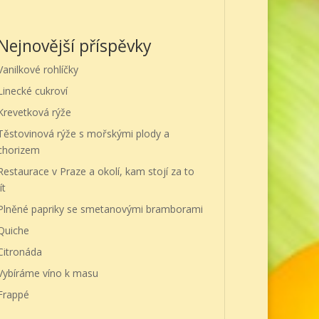
Nejnovější příspěvky
Vanilkové rohlíčky
Linecké cukroví
Krevetková rýže
Těstovinová rýže s mořskými plody a
chorizem
Restaurace v Praze a okolí, kam stojí za to
ít
Plněné papriky se smetanovými bramborami
Quiche
Citronáda
Vybíráme víno k masu
Frappé