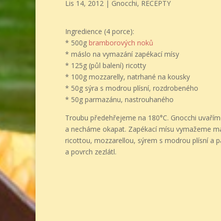
Lis 14, 2012
|
Gnocchi
,
RECEPTY
Ingredience (4 porce):
* 500g
bramborových noků
* máslo na vymazání zapékací mísy
* 125g (půl balení) ricotty
* 100g mozzarelly, natrhané na kousky
* 50g sýra s modrou plísní, rozdrobeného
* 50g parmazánu, nastrouhaného
Troubu předehřejeme na 180°C. Gnocchi uvaříme
a necháme okapat. Zapékací mísu vymažeme má
ricottou, mozzarellou, sýrem s modrou plísní a 
a povrch zezlátl.