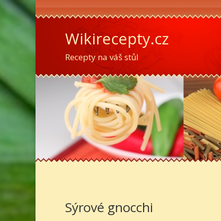
Wikirecepty.cz
Recepty na váš stůl
Sýrové gnocchi