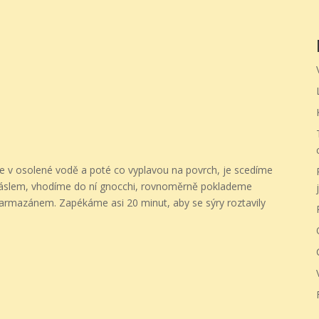
 v osolené vodě a poté co vyplavou na povrch, je scedíme
slem, vhodíme do ní gnocchi, rovnoměrně poklademe
j
parmazánem. Zapékáme asi 20 minut, aby se sýry roztavily