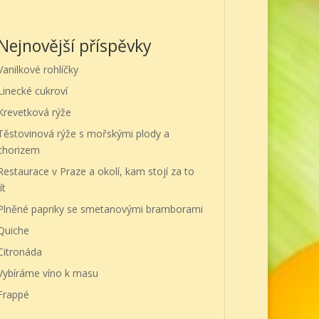
Nejnovější příspěvky
Vanilkové rohlíčky
Linecké cukroví
Krevetková rýže
Těstovinová rýže s mořskými plody a
chorizem
Restaurace v Praze a okolí, kam stojí za to
ít
Plněné papriky se smetanovými bramborami
Quiche
Citronáda
Vybíráme víno k masu
Frappé