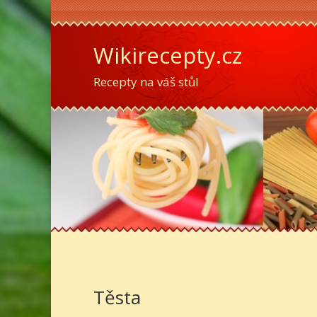
Wikirecepty.cz
Recepty na váš stůl
Těsta