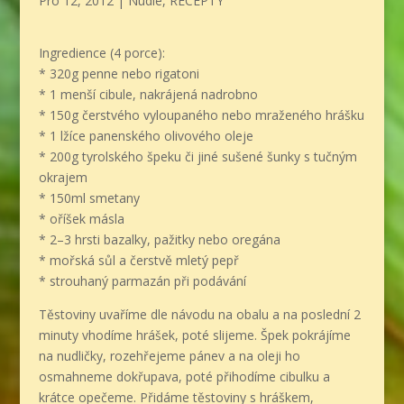
Pro 12, 2012
|
Nudle
,
RECEPTY
Ingredience (4 porce):
* 320g penne nebo rigatoni
* 1 menší cibule, nakrájená nadrobno
* 150g čerstvého vyloupaného nebo mraženého hrášku
* 1 lžíce panenského olivového oleje
* 200g tyrolského špeku či jiné sušené šunky s tučným
okrajem
* 150ml smetany
* oříšek másla
* 2–3 hrsti bazalky, pažitky nebo oregána
* mořská sůl a čerstvě mletý pepř
* strouhaný parmazán při podávání
Těstoviny uvaříme dle návodu na obalu a na poslední 2
minuty vhodíme hrášek, poté slijeme. Špek pokrájíme
na nudličky, rozehřejeme pánev a na oleji ho
osmahneme dokřupava, poté přihodíme cibulku a
krátce opečeme. Přidáme těstoviny s hráškem,