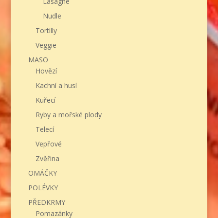
Lasagne
Nudle
Tortilly
Veggie
MASO
Hovězí
Kachní a husí
Kuřecí
Ryby a mořské plody
Telecí
Vepřové
Zvěřina
OMÁČKY
POLÉVKY
PŘEDKRMY
Pomazánky