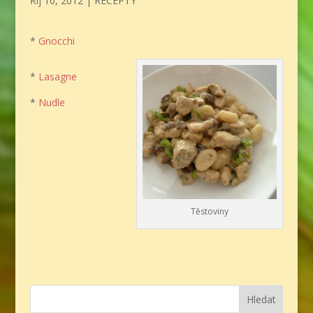
Říj 10, 2012
|
RECEPTY
*
Gnocchi
*
Lasagne
*
Nudle
Těstoviny
Hledat