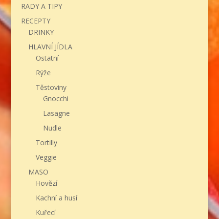
RADY A TIPY
RECEPTY
DRINKY
HLAVNÍ JÍDLA
Ostatní
Rýže
Těstoviny
Gnocchi
Lasagne
Nudle
Tortilly
Veggie
MASO
Hovězí
Kachní a husí
Kuřecí