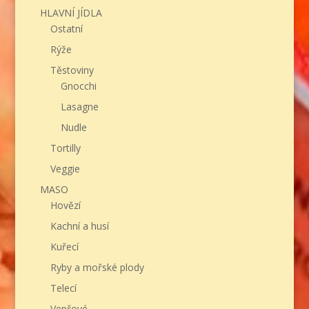
HLAVNÍ JÍDLA
Ostatní
Rýže
Těstoviny
Gnocchi
Lasagne
Nudle
Tortilly
Veggie
MASO
Hovězí
Kachní a husí
Kuřecí
Ryby a mořské plody
Telecí
Vepřové