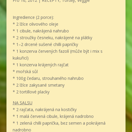
Pro 16, 2012
|
RECEPTY
,
Tortilly
,
Veggie
Ingredience (2 porce):
* 2 lžíce olivového oleje
* 1 cibule, nakrájená nahrubo
* 2 stroužky česneku, nakrájené na plátky
* 1–2 drcené sušené chilli papričky
* 1 konzerva červených fazolí (může být i mix s
kukuřicí)
* 1 konzerva krájených rajčat
* mořská sůl
* 100g čedaru, strouhaného nahrubo
* 2 lžíce zakysané smetany
* 2 tortillové placky
NA SALSU
* 2 rajčata, nakrájená na kostičky
* 1 malá červená cibule, krájená nadrobno
* 1 zelená chilli paprička, bez semen a pokrájená
nadrobno