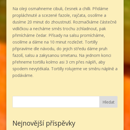
Na oleji osmahneme cibuli, česnek a chilli. Přidáme
propláchnuté a scezené fazole, rajčata, osolíme a
dusíme 20 minut do zhoustnutí. Rozmačkáme částečně
vidličkou a necháme směs trochu zchladnout, pak
přimícháme čedar. Přísady na salsu promícháme,
osolíme a dáme na 10 minut rozležet. Tortilly
připravíme dle návodu, do jejich středu dáme pruh
fazolí, salsu a zakysanou smetanu. Na jednom konci
přehneme tortillu kolmo asi 3 cm přes náplň, aby
spodem nevytékala. Tortilly rolujeme ve směru náplně a
podáváme.
Hledat
Nejnovější příspěvky