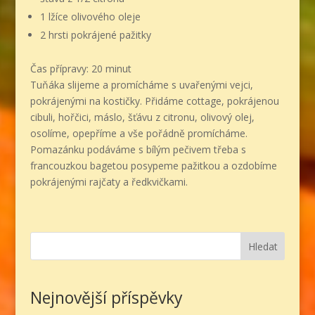
1 lžíce olivového oleje
2 hrsti pokrájené pažitky
Čas přípravy:
20 minut
Tuňáka slijeme a promícháme s uvařenými vejci,
pokrájenými na kostičky. Přidáme cottage, pokrájenou
cibuli, hořčici, máslo, šťávu z citronu, olivový olej,
osolíme, opepříme a vše pořádně promícháme.
Pomazánku podáváme s bílým pečivem třeba s
francouzkou bagetou posypeme pažitkou a ozdobíme
pokrájenými rajčaty a ředkvičkami.
Hledat
Nejnovější příspěvky