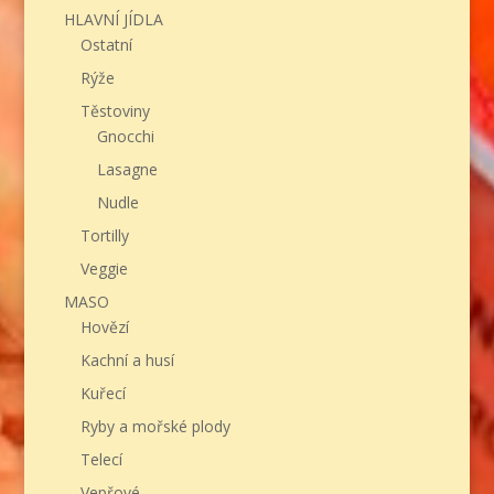
HLAVNÍ JÍDLA
Ostatní
Rýže
Těstoviny
Gnocchi
Lasagne
Nudle
Tortilly
Veggie
MASO
Hovězí
Kachní a husí
Kuřecí
Ryby a mořské plody
Telecí
Vepřové