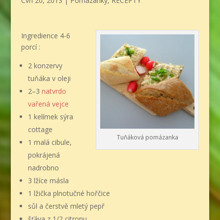
Čvn 20, 2013
|
Pomazánky
,
RECEPTY
Ingredience
4-6
porcí
:
2 konzervy
tuňáka v oleji
2–3
natvrdo
vařená vejce
1 kelímek sýra
cottage
Tuňáková pomázanka
1 malá cibule,
pokrájená
nadrobno
3 lžíce másla
1 lžička plnotučné hořčice
sůl a čerstvě mletý pepř
šťáva z 1/2 citronu