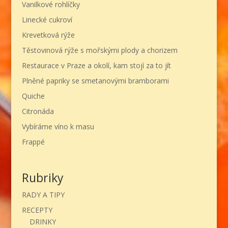
Vanilkové rohlíčky
Linecké cukroví
Krevetková rýže
Těstovinová rýže s mořskými plody a chorizem
Restaurace v Praze a okolí, kam stojí za to jít
Plněné papriky se smetanovými bramborami
Quiche
Citronáda
Vybíráme víno k masu
Frappé
Rubriky
RADY A TIPY
RECEPTY
DRINKY