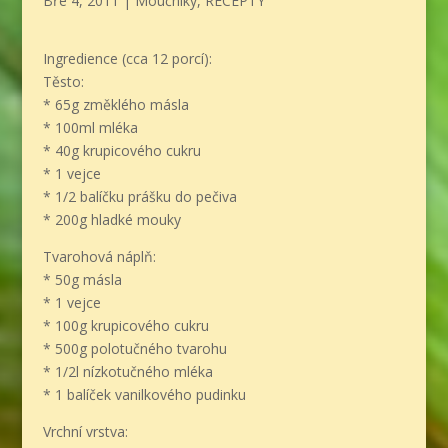
Bře 4, 2011
|
Moučníky
,
RECEPTY
Ingredience (cca 12 porcí):
Těsto:
* 65g změklého másla
* 100ml mléka
* 40g krupicového cukru
* 1 vejce
* 1/2 balíčku prášku do pečiva
* 200g hladké mouky
Tvarohová náplň:
* 50g másla
* 1 vejce
* 100g krupicového cukru
* 500g polotučného tvarohu
* 1/2l nízkotučného mléka
* 1 balíček vanilkového pudinku
Vrchní vrstva: