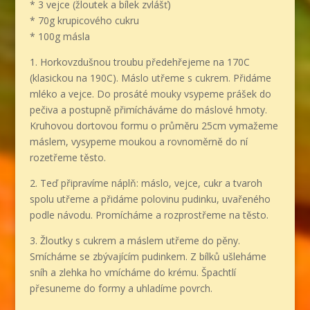
* 3 vejce (žloutek a bílek zvlášť)
* 70g krupicového cukru
* 100g másla
1. Horkovzdušnou troubu předehřejeme na 170C
(klasickou na 190C). Máslo utřeme s cukrem. Přidáme
mléko a vejce. Do prosáté mouky vsypeme prášek do
pečiva a postupně přimícháváme do máslové hmoty.
Kruhovou dortovou formu o průměru 25cm vymažeme
máslem, vysypeme moukou a rovnoměrně do ní
rozetřeme těsto.
2. Teď připravíme náplň: máslo, vejce, cukr a tvaroh
spolu utřeme a přidáme polovinu pudinku, uvařeného
podle návodu. Promícháme a rozprostřeme na těsto.
3. Žloutky s cukrem a máslem utřeme do pěny.
Smícháme se zbývajícím pudinkem. Z bílků ušleháme
sníh a zlehka ho vmícháme do krému. Špachtlí
přesuneme do formy a uhladíme povrch.