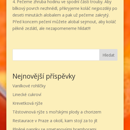
4. Pečeme zhruba hodinu ve spodní části trouby. Aby
bílkový povrch nezhnědl, přikryjeme koláč nejpozději po
deseti minutách alobalem a pak už pečeme zakrytý.
Před koncem pečení můžete alobal sejmout, aby koláč
pěkně zezlátl, ale nezapomeneme hlídat!!!
Hledat
Nejnovější příspěvky
Vanilkové rohlíčky
Linecké cukroví
Krevetková rýže
Těstovinová rýže s mořskými plody a chorizem
Restaurace v Praze a okolí, kam stojí za to jít
Plněné papriky se smetanovými bramborami