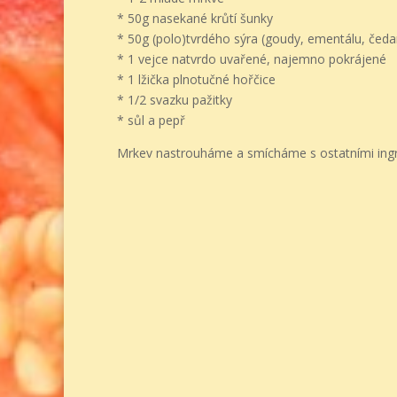
* 50g nasekané krůtí šunky
* 50g (polo)tvrdého sýra (goudy, ementálu, čed
* 1 vejce natvrdo uvařené, najemno pokrájené
* 1 lžička plnotučné hořčice
* 1/2 svazku pažitky
* sůl a pepř
Mrkev nastrouháme a smícháme s ostatními ing