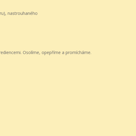
aru), nastrouhaného
rediencemi. Osolíme, opepříme a promícháme.