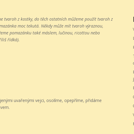
 tvaroh z kostky, do těch ostatních můžeme použít tvaroh z
 pomazánka moc tekutá. Někdy může mít tvaroh výraznou,
ůžeme pomazánku také máslem, lučinou, ricottou nebo
liš řídká).
j
enými uvařenými vejci, osolíme, opepříme, přidáme
ivem.