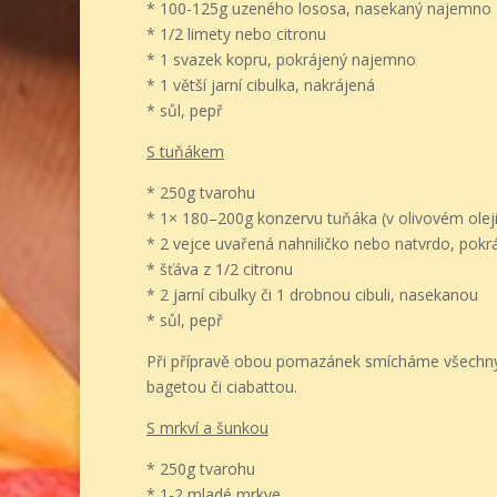
* 100-125g uzeného lososa, nasekaný najemno
* 1/2 limety nebo citronu
* 1 svazek kopru, pokrájený najemno
* 1 větší jarní cibulka, nakrájená
* sůl, pepř
S tuňákem
* 250g tvarohu
* 1× 180–200g konzervu tuňáka (v olivovém oleji
* 2 vejce uvařená nahniličko nebo natvrdo, pokr
* šťáva z 1/2 citronu
* 2 jarní cibulky či 1 drobnou cibuli, nasekanou
* sůl, pepř
Při přípravě obou pomazánek smícháme všechny
bagetou či ciabattou.
S mrkví a šunkou
* 250g tvarohu
* 1-2 mladé mrkve