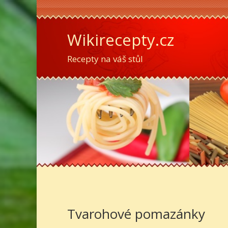
Wikirecepty.cz
Recepty na váš stůl
Tvarohové pomazánky