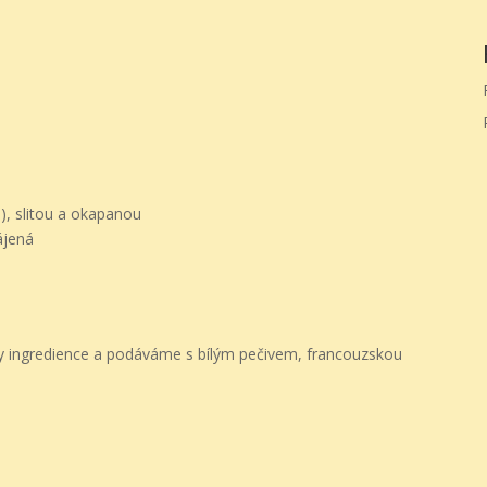
), slitou a okapanou
ájená
 ingredience a podáváme s bílým pečivem, francouzskou