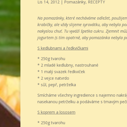
Lis 14, 2012
|
Pomazánky
,
RECEPTY
Na pomazánky, které necháváme odležet, použijeme
krabičky, ale vždy slijeme syrovátku, aby nebyla
nakyslou chuť. Tu vyváží špetka cukru. Zjemnit m
jogurtem (s tím opatrně, aby pomazánka nebyla pří
S kedlubnami a ředkvičkami
* 250g tvarohu
* 2 mladé kedlubny, nastrouhané
* 1 malý svazek ředkviček
* 2 vejce natvrdo
* sůl, pepř, petrželka
Smícháme všechny ingredience s najemno nakráj
nasekanou petrželku a podáváme s tmavým peč
S koprem a lososem
* 250g tvarohu