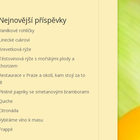
Nejnovější příspěvky
Vanilkové rohlíčky
Linecké cukroví
Krevetková rýže
Těstovinová rýže s mořskými plody a
chorizem
Restaurace v Praze a okolí, kam stojí za to
ít
Plněné papriky se smetanovými bramborami
Quiche
Citronáda
Vybíráme víno k masu
Frappé